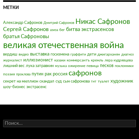
МЕТКИ
Никас Сафронов
Александр Сафронов
Дмитрий Сафронов
Сергей Сафронов
битва экстрасенсов
бег
азиза
братья Сафроновы
великая отечественная война
выставка
вердиш
видео
госизмена
дети
джигарханян
граффити
диагноз
иллюзионист
журналист
казаки
коммерсантъ
кремль
лера кудрявцева
песков
лишний вес
лука затравкин
ожирение
певица
музыка
поклонники
сафронов
россия
путин
рак
поэзия
проклова
художник
секрет на миллион
скандал
суд
сын сафронова
туалет
тнт
шоу-бизнес
экстрасенс
Найти: