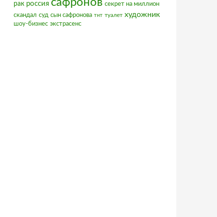
сафронов
россия
рак
секрет на миллион
художник
скандал
суд
сын сафронова
туалет
тнт
шоу-бизнес
экстрасенс