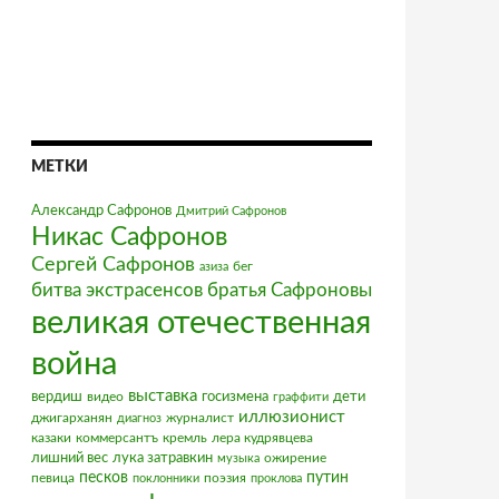
МЕТКИ
Александр Сафронов
Дмитрий Сафронов
Никас Сафронов
Сергей Сафронов
бег
азиза
братья Сафроновы
битва экстрасенсов
великая отечественная
война
выставка
вердиш
видео
госизмена
дети
граффити
иллюзионист
джигарханян
журналист
диагноз
казаки
коммерсантъ
кремль
лера кудрявцева
лишний вес
лука затравкин
ожирение
музыка
песков
путин
певица
поэзия
поклонники
проклова