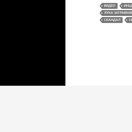
ВИДЕО
ИНЦ
ЛУКА ЗАТРАВКИ
СКАНДАЛ
С
Манифест медлительности