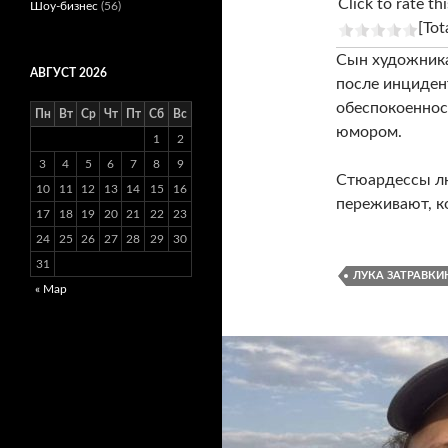
Click to rate thi
Шоу-бизнес
(56)
[Tot
Сын художника
АВГУСТ 2026
после инциден
обеспокоенност
Пн
Вт
Ср
Чт
Пт
Сб
Вс
юмором.
1
2
3
4
5
6
7
8
9
Стюардессы лю
10
11
12
13
14
15
16
переживают, ко
17
18
19
20
21
22
23
24
25
26
27
28
29
30
31
ЛУКА ЗАТРАВКИ
« Мар