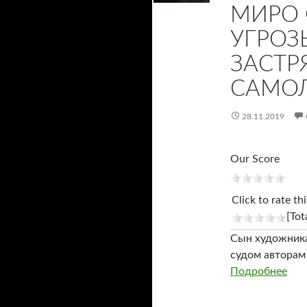
МИРО 
УГРОЗ
ЗАСТР
САМОЛ
28.11.2019
Our Score
Click to rate thi
[Tot
Сын художника
судом авторам 
Подробнее