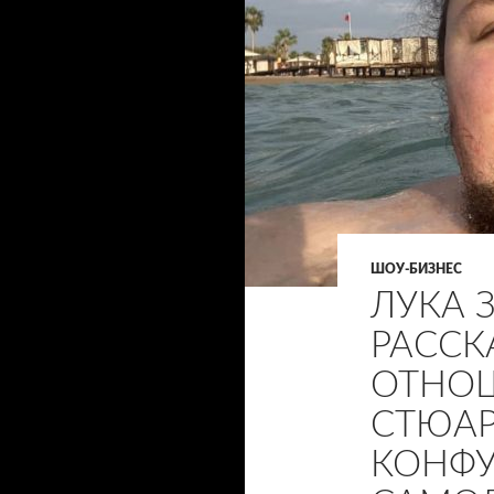
ШОУ-БИЗНЕС
ЛУКА 
РАССК
ОТНО
СТЮАР
КОНФУ