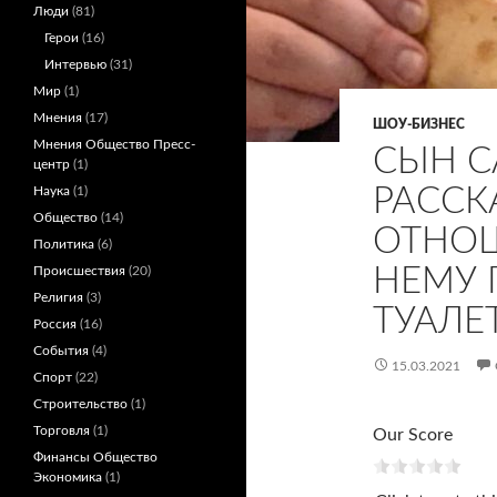
Люди
(81)
Герои
(16)
Интервью
(31)
Мир
(1)
Мнения
(17)
ШОУ-БИЗНЕС
Мнения Общество Пресс-
СЫН 
центр
(1)
РАССК
Наука
(1)
Общество
(14)
ОТНОШ
Политика
(6)
НЕМУ 
Происшествия
(20)
Религия
(3)
ТУАЛЕ
Россия
(16)
События
(4)
15.03.2021
Спорт
(22)
Строительство
(1)
Торговля
(1)
Our Score
Финансы Общество
Экономика
(1)