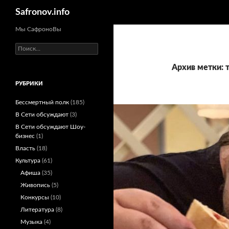
Поиск
Safronov.info
Мы СафроноВы
Найти:
Архив метки: 
РУБРИКИ
Бессмертный полк
(185)
В Сети обсуждают
(3)
В Сети обсуждают Шоу-
бизнес
(1)
Власть
(18)
Культура
(61)
Афиша
(35)
Живопись
(5)
Конкурсы
(10)
Литература
(8)
Музыка
(4)