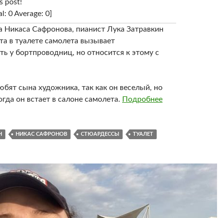
s post!
al: 0 Average: 0]
 Никаса Сафронова, пианист Лука Затравкин
та в туалете самолета вызывает
ь у бортпроводниц, но относится к этому с
бят сына художника, так как он веселый, но
гда он встает в салоне самолета.
Подробнее
Н
НИКАС САФРОНОВ
СТЮАРДЕССЫ
ТУАЛЕТ