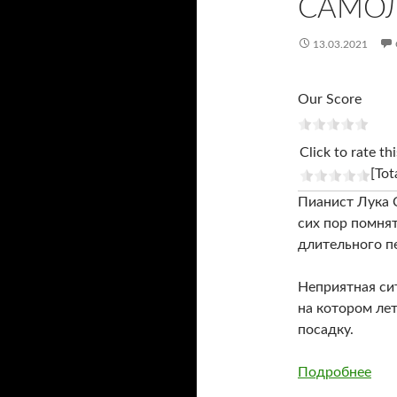
САМО
13.03.2021
Our Score
Click to rate thi
[Tot
Пианист Лука 
сих пор помнят
длительного п
Неприятная си
на котором ле
посадку.
Подробнее