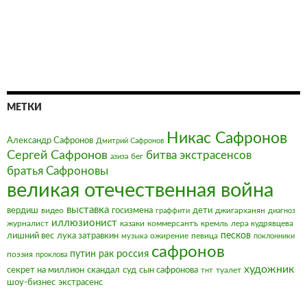
МЕТКИ
Никас Сафронов
Александр Сафронов
Дмитрий Сафронов
Сергей Сафронов
битва экстрасенсов
бег
азиза
братья Сафроновы
великая отечественная война
выставка
вердиш
видео
госизмена
дети
джигарханян
граффити
диагноз
иллюзионист
журналист
казаки
коммерсантъ
кремль
лера кудрявцева
песков
лишний вес
лука затравкин
ожирение
певица
музыка
поклонники
сафронов
россия
путин
рак
поэзия
проклова
художник
секрет на миллион
скандал
суд
сын сафронова
туалет
тнт
шоу-бизнес
экстрасенс