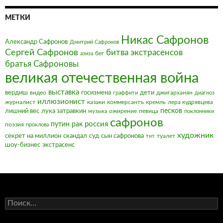
МЕТКИ
Никас Сафронов
Александр Сафронов
Дмитрий Сафронов
Сергей Сафронов
битва экстрасенсов
бег
азиза
братья Сафроновы
великая отечественная война
выставка
вердиш
видео
госизмена
дети
джигарханян
граффити
диагноз
иллюзионист
журналист
казаки
коммерсантъ
кремль
лера кудрявцева
песков
лишний вес
лука затравкин
ожирение
певица
музыка
поклонники
сафронов
россия
путин
рак
поэзия
проклова
художник
секрет на миллион
скандал
суд
сын сафронова
туалет
тнт
шоу-бизнес
экстрасенс
Найти: