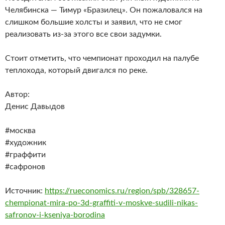
Челябинска — Тимур «Бразилец». Он пожаловался на
слишком большие холсты и заявил, что не смог
реализовать из-за этого все свои задумки.
Стоит отметить, что чемпионат проходил на палубе
теплохода, который двигался по реке.
Автор:
Денис Давыдов
#москва
#художник
#граффити
#сафронов
Источник:
https://rueconomics.ru/region/spb/328657-
chempionat-mira-po-3d-graffiti-v-moskve-sudili-nikas-
safronov-i-kseniya-borodina