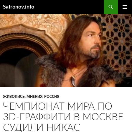
Поиск
Safronov.info
ПЕРЕЙТИ
ОСНОВ
К
МЕНЮ
СОДЕРЖИМОМУ
ЖИВОПИСЬ
,
МНЕНИЯ
,
РОССИЯ
ЧЕМПИОНАТ МИРА ПО
3D-ГРАФФИТИ В МОСКВЕ
СУДИЛИ НИКАС