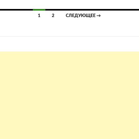
Навигация
1
2
СЛЕДУЮЩЕЕ →
по
записям