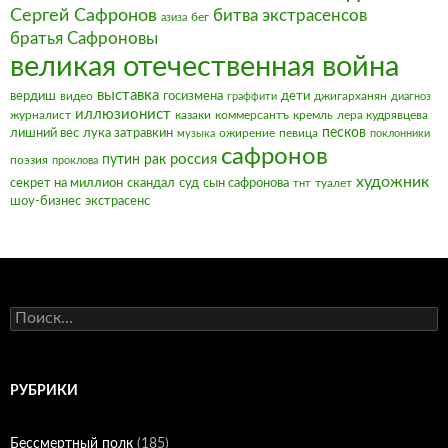
Сергей Сафронов
битва экстрасенсов
бег
азиза
братья Сафроновы
великая отечественная война
выставка
вердиш
видео
госизмена
дети
джигарханян
граффити
диагноз
иллюзионист
журналист
казаки
коммерсантъ
кремль
лера кудрявцева
песков
лишний вес
лука затравкин
ожирение
певица
музыка
поклонники
сафронов
россия
путин
рак
поэзия
проклова
художник
секрет на миллион
скандал
суд
сын сафронова
туалет
тнт
шоу-бизнес
экстрасенс
Найти:
РУБРИКИ
Бессмертный полк
(185)