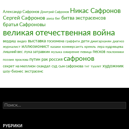
Никас Сафронов
Александр Сафронов
Дмитрий Сафронов
Сергей Сафронов
битва экстрасенсов
бег
азиза
братья Сафроновы
великая отечественная война
выставка
вердиш
видео
госизмена
дети
джигарханян
граффити
диагноз
иллюзионист
журналист
казаки
коммерсантъ
кремль
лера кудрявцева
песков
лишний вес
лука затравкин
ожирение
певица
музыка
поклонники
сафронов
россия
путин
рак
поэзия
проклова
художник
секрет на миллион
скандал
суд
сын сафронова
туалет
тнт
шоу-бизнес
экстрасенс
Найти:
РУБРИКИ