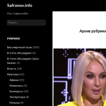
Поиск
Safronov.info
Мы СафроноВы
Найти:
Архив рубрики
РУБРИКИ
Бессмертный полк
(185)
В Сети обсуждают
(3)
В Сети обсуждают Шоу-
бизнес
(1)
Власть
(18)
Культура
(61)
Афиша
(35)
Живопись
(5)
Конкурсы
(10)
Литература
(8)
Музыка
(4)