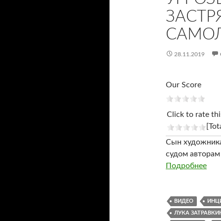
ЗАСТР
САМОЛ
28.11.2019
Our Score
Click to rate thi
[Tot
Сын художника
судом авторам 
Подробнее
ВИДЕО
ИНЦ
ЛУКА ЗАТРАВКИ