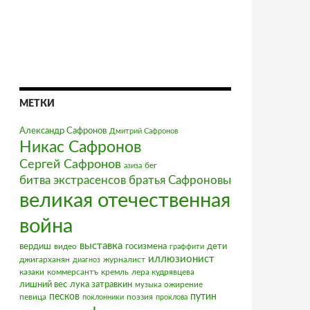
МЕТКИ
Александр Сафронов
Дмитрий Сафронов
Никас Сафронов
Сергей Сафронов
бег
азиза
братья Сафроновы
битва экстрасенсов
великая отечественная
война
выставка
вердиш
видео
госизмена
дети
граффити
иллюзионист
джигарханян
журналист
диагноз
казаки
коммерсантъ
кремль
лера кудрявцева
лишний вес
лука затравкин
ожирение
музыка
песков
путин
певица
поэзия
поклонники
проклова