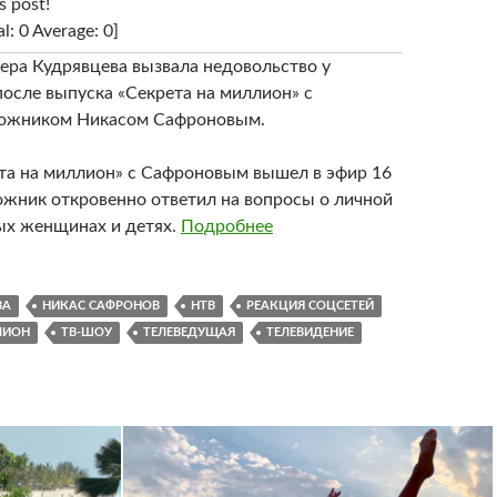
s post!
al: 0 Average: 0]
ера Кудрявцева вызвала недовольство у
после выпуска «Секрета на миллион» с
дожником Никасом Сафроновым.
та на миллион» с Сафроновым вышел в эфир 16
дожник откровенно ответил на вопросы о личной
х женщинах и детях.
Подробнее
ВА
НИКАС САФРОНОВ
НТВ
РЕАКЦИЯ СОЦСЕТЕЙ
ЛИОН
ТВ-ШОУ
ТЕЛЕВЕДУЩАЯ
ТЕЛЕВИДЕНИЕ