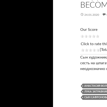
ВЕСО
24.01.2020
Our Score
Click to rate thi
[Tot
Сын художника
сесть на шпага
неоднозначно 
АНАСТАСИЯ ВО
ЛУКА ЗАТРАВКИ
СЫН САФРОНОВ