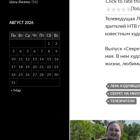
Click to rate thi
Шоу-бизнес
(56)
[Tot
Телеведущая Л
АВГУСТ 2026
зрителей НТВ 
известным ху
Пн
Вт
Ср
Чт
Пт
Сб
Вс
1
2
Выпуск «Секре
3
4
5
6
7
8
9
мая. В нем ху
10
11
12
13
14
15
16
жизни, любимы
17
18
19
20
21
22
23
24
25
26
27
28
29
30
31
ЛЕРА КУДРЯВЦЕ
« Мар
СЕКРЕТ НА МИЛ
ТЕЛЕЗРИТЕЛИ