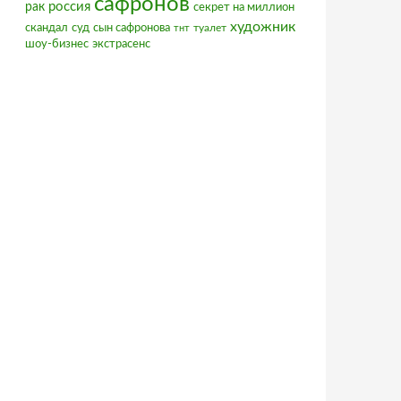
сафронов
россия
рак
секрет на миллион
художник
скандал
суд
сын сафронова
туалет
тнт
шоу-бизнес
экстрасенс