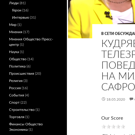
Люди
(81)
Герои
(16)
Интервью
(31)
Мир
(1)
Мнения
(17)
В СЕТИ ОБСУЖД
Мнения Общество Пресс-
КУДРЯ
центр
(1)
ТЕЛЕЗ
Наука
(1)
Общество
(14)
ПОВЕД
Политика
(6)
НА МИ
Происшествия
(20)
Религия
(3)
САФР
Россия
(16)
События
(4)
18.05.2020
Спорт
(22)
Строительство
(1)
Торговля
(1)
Our Score
Финансы Общество
Экономика
(1)