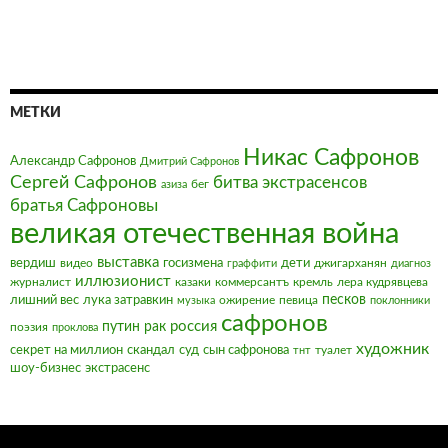
МЕТКИ
Никас Сафронов
Александр Сафронов
Дмитрий Сафронов
Сергей Сафронов
битва экстрасенсов
бег
азиза
братья Сафроновы
великая отечественная война
выставка
вердиш
видео
госизмена
дети
джигарханян
граффити
диагноз
иллюзионист
журналист
казаки
коммерсантъ
кремль
лера кудрявцева
песков
лишний вес
лука затравкин
ожирение
певица
музыка
поклонники
сафронов
россия
путин
рак
поэзия
проклова
художник
секрет на миллион
скандал
суд
сын сафронова
туалет
тнт
шоу-бизнес
экстрасенс