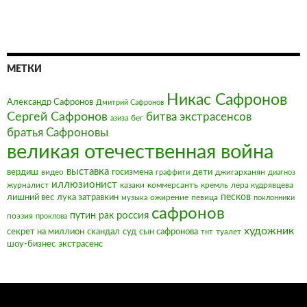
МЕТКИ
Никас Сафронов
Александр Сафронов
Дмитрий Сафронов
Сергей Сафронов
битва экстрасенсов
бег
азиза
братья Сафроновы
великая отечественная война
выставка
вердиш
видео
госизмена
дети
джигарханян
граффити
диагноз
иллюзионист
журналист
казаки
коммерсантъ
кремль
лера кудрявцева
песков
лишний вес
лука затравкин
ожирение
певица
музыка
поклонники
сафронов
россия
путин
рак
поэзия
проклова
художник
секрет на миллион
скандал
суд
сын сафронова
туалет
тнт
шоу-бизнес
экстрасенс