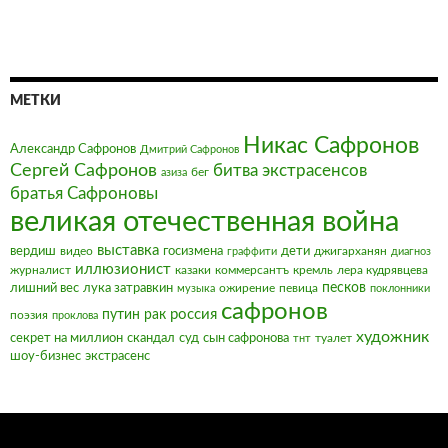
МЕТКИ
Никас Сафронов
Александр Сафронов
Дмитрий Сафронов
Сергей Сафронов
битва экстрасенсов
бег
азиза
братья Сафроновы
великая отечественная война
выставка
вердиш
видео
госизмена
дети
джигарханян
граффити
диагноз
иллюзионист
журналист
казаки
коммерсантъ
кремль
лера кудрявцева
песков
лишний вес
лука затравкин
ожирение
певица
музыка
поклонники
сафронов
россия
путин
рак
поэзия
проклова
художник
секрет на миллион
скандал
суд
сын сафронова
туалет
тнт
шоу-бизнес
экстрасенс