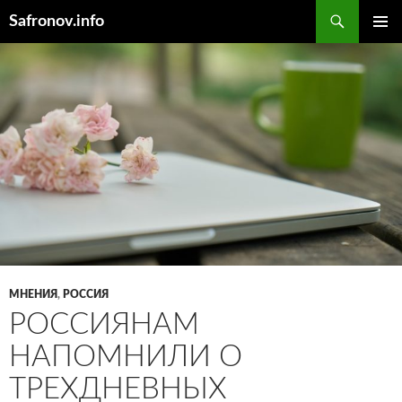
Поиск
Safronov.info
ПЕРЕЙТИ
ОСНОВ
К
МЕНЮ
СОДЕРЖИМОМУ
МНЕНИЯ
,
РОССИЯ
РОССИЯНАМ
НАПОМНИЛИ О
ТРЕХДНЕВНЫХ