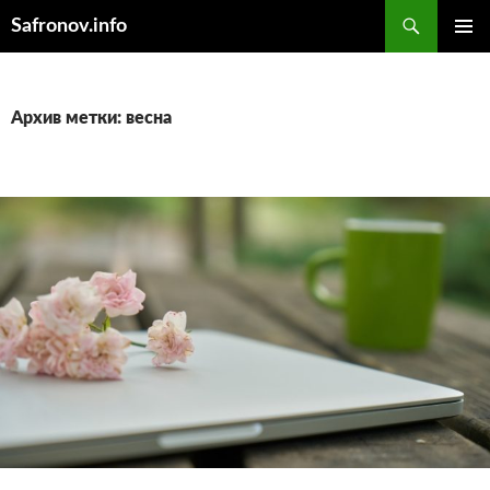
Поиск
Safronov.info
ПЕРЕЙТИ
ОСНОВ
К
МЕНЮ
СОДЕРЖИМОМУ
Архив метки: весна