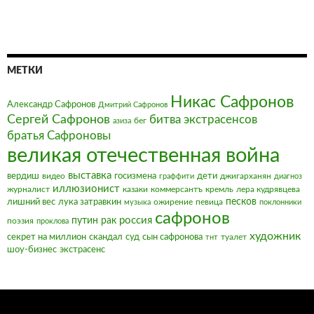
МЕТКИ
Никас Сафронов
Александр Сафронов
Дмитрий Сафронов
Сергей Сафронов
битва экстрасенсов
бег
азиза
братья Сафроновы
великая отечественная война
выставка
вердиш
видео
госизмена
дети
джигарханян
граффити
диагноз
иллюзионист
журналист
казаки
коммерсантъ
кремль
лера кудрявцева
песков
лишний вес
лука затравкин
ожирение
певица
музыка
поклонники
сафронов
россия
путин
рак
поэзия
проклова
художник
секрет на миллион
скандал
суд
сын сафронова
туалет
тнт
шоу-бизнес
экстрасенс