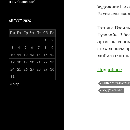
Шоу-бизнес
(56)
Художник Ника
Васильева заня
АВГУСТ 2026
Татьяна Василь
Пн
Вт
Ср
Чт
Пт
Сб
Вс
Бузовой». В бе
1
2
артистка вспо
3
4
5
6
7
8
9
сожалением пр
10
11
12
13
14
15
16
любил ее по-н
17
18
19
20
21
22
23
Подробнее
24
25
26
27
28
29
30
31
НИКАС САФРОН
« Мар
ХУДОЖНИК