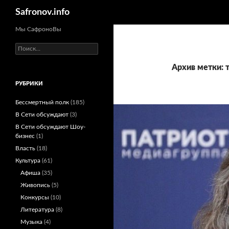
Поиск
Safronov.info
Мы СафроноВы
Найти:
Архив метки: 
РУБРИКИ
Бессмертный полк
(185)
В Сети обсуждают
(3)
В Сети обсуждают Шоу-
бизнес
(1)
Власть
(18)
Культура
(61)
Афиша
(35)
Живопись
(5)
Конкурсы
(10)
Литература
(8)
Музыка
(4)