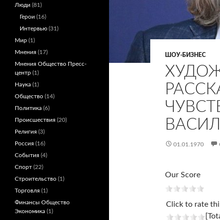
Люди
(81)
Герои
(16)
Интервью
(31)
Мир
(1)
Мнения
(17)
ШОУ-БИЗНЕС
Мнения Общество Пресс-
ХУДО
центр
(1)
РАССК
Наука
(1)
Общество
(14)
ЧУВСТ
Политика
(6)
ВАСИЛ
Происшествия
(20)
Религия
(3)
Россия
(16)
01.01.1970
События
(4)
Спорт
(22)
Our Score
Строительство
(1)
Торговля
(1)
Финансы Общество
Click to rate thi
Экономика
(1)
[Tot