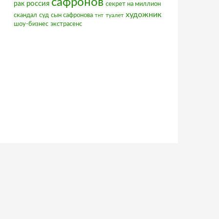
сафронов
россия
рак
секрет на миллион
художник
скандал
суд
сын сафронова
туалет
тнт
шоу-бизнес
экстрасенс