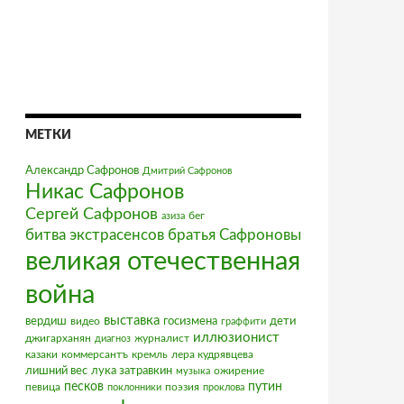
МЕТКИ
Александр Сафронов
Дмитрий Сафронов
Никас Сафронов
Сергей Сафронов
бег
азиза
братья Сафроновы
битва экстрасенсов
великая отечественная
война
выставка
вердиш
видео
госизмена
дети
граффити
иллюзионист
джигарханян
журналист
диагноз
казаки
коммерсантъ
кремль
лера кудрявцева
лишний вес
лука затравкин
ожирение
музыка
песков
путин
певица
поэзия
поклонники
проклова