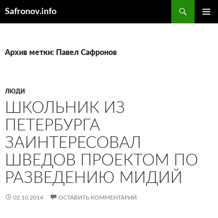
Поиск
Safronov.info
ПЕРЕЙТИ
ОСНОВ
К
МЕНЮ
СОДЕРЖИМОМУ
Архив метки: Павел Сафронов
ЛЮДИ
ШКОЛЬНИК ИЗ
ПЕТЕРБУРГА
ЗАИНТЕРЕСОВАЛ
ШВЕДОВ ПРОЕКТОМ ПО
РАЗВЕДЕНИЮ МИДИЙ
02.10.2014
ОСТАВИТЬ КОММЕНТАРИЙ