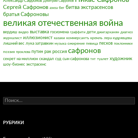
Александр Сафронов
Дмитрий Сафронов
Сергей Сафронов
битва экстрасенсов
бег
азиза
братья Сафроновы
великая отечественная война
выставка
вердиш
видео
госизмена
дети
джигарханян
граффити
диагноз
иллюзионист
журналист
казаки
коммерсантъ
кремль
лера кудрявцева
песков
лишний вес
лука затравкин
ожирение
певица
музыка
поклонники
сафронов
россия
путин
рак
поэзия
проклова
художник
секрет на миллион
скандал
суд
сын сафронова
туалет
тнт
шоу-бизнес
экстрасенс
Найти:
РУБРИКИ