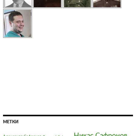
МЕТКИ
Никас Сафронов