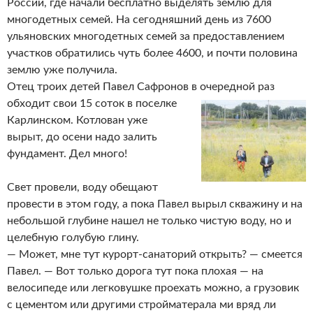
России, где начали бесплатно выделять землю для
многодетных семей. На сегодняшний день из 7600
ульяновских многодетных семей за предоставлением
участков обратились чуть более 4600, и почти половина
землю уже получила.
Отец троих детей Павел Сафронов
в очередной раз
обходит свои 15 соток в поселке
Карлинском. Котлован уже
вырыт, до осени надо залить
фундамент. Дел много!
Свет провели, воду обещают
провести в этом году, а пока Павел вырыл скважину и на
небольшой глубине нашел не только чистую воду, но и
целебную голубую глину.
— Может, мне тут курорт-санаторий открыть? — смеется
Павел. — Вот только дорога тут пока плохая — на
велосипеде или легковушке проехать можно, а грузовик
с цементом или другими стройматерала ми вряд ли