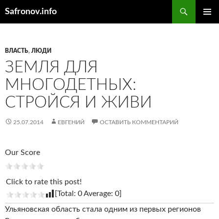
Поиск
Safronov.info
ПЕРЕЙТИ
ОСНОВ
К
МЕНЮ
СОДЕРЖИМОМУ
ВЛАСТЬ
,
ЛЮДИ
ЗЕМЛЯ ДЛЯ
МНОГОДЕТНЫХ:
СТРОЙСЯ И ЖИВИ
25.07.2014
ЕВГЕНИЙ
ОСТАВИТЬ КОММЕНТАРИЙ
Our Score
Click to rate this post!
[Total:
0
Average:
0
]
Ульяновская область стала одним из первых регионов