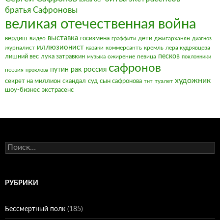
братья Сафроновы
великая отечественная война
выставка
вердиш
видео
госизмена
дети
джигарханян
граффити
диагноз
иллюзионист
журналист
казаки
коммерсантъ
кремль
лера кудрявцева
песков
лишний вес
лука затравкин
ожирение
певица
музыка
поклонники
сафронов
россия
путин
рак
поэзия
проклова
художник
секрет на миллион
скандал
суд
сын сафронова
туалет
тнт
шоу-бизнес
экстрасенс
Найти:
РУБРИКИ
Бессмертный полк
(185)