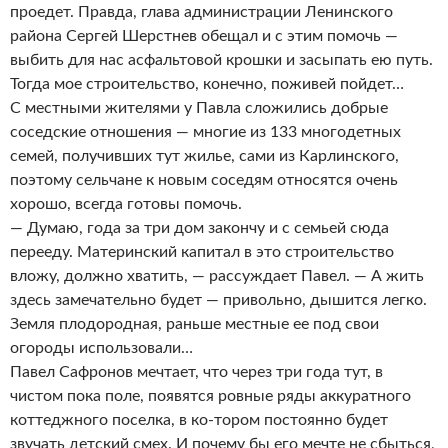
проедет. Правда, глава администрации Ленинского
района Сергей Шерстнев обещал и с этим помочь —
выбить для нас асфальтовой крошки и засыпать ею путь.
Тогда мое строительство, конечно, поживей пойдет…
С местными жителями у Павла сложились добрые
соседские отношения — многие из 133 многодетных
семей, получивших тут жилье, сами из Карлинского,
поэтому сельчане к новым соседям относятся очень
хорошо, всегда готовы помочь.
— Думаю, года за три дом закончу и с семьей сюда
перееду. Материнский капитал в это строительство
вложу, должно хватить, — рассуждает Павел. — А жить
здесь замечательно будет — привольно, дышится легко.
Земля плодородная, раньше местные ее под свои
огороды использовали…
Павел Сафронов мечтает, что через три года тут, в
чистом пока поле, появятся ровные ряды аккуратного
коттеджного поселка, в ко-тором постоянно будет
звучать детский смех. И почему бы его мечте не сбыться,