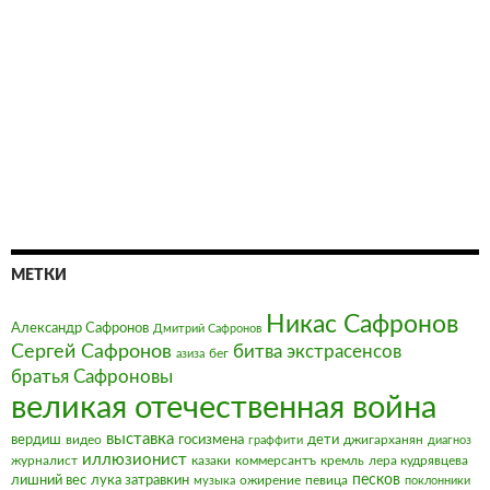
МЕТКИ
Никас Сафронов
Александр Сафронов
Дмитрий Сафронов
Сергей Сафронов
битва экстрасенсов
бег
азиза
братья Сафроновы
великая отечественная война
выставка
вердиш
видео
госизмена
дети
джигарханян
граффити
диагноз
иллюзионист
журналист
казаки
коммерсантъ
кремль
лера кудрявцева
песков
лишний вес
лука затравкин
ожирение
певица
музыка
поклонники