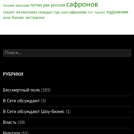
сафронов
россия
путин
рак
поэзия
проклова
художник
секрет на миллион
скандал
суд
сын сафронова
туалет
тнт
шоу-бизнес
экстрасенс
Найти:
РУБРИКИ
Бессмертный полк
(185)
В Сети обсуждают
(3)
В Сети обсуждают Шоу-бизнес
(1)
Власть
(18)
Культура
(61)