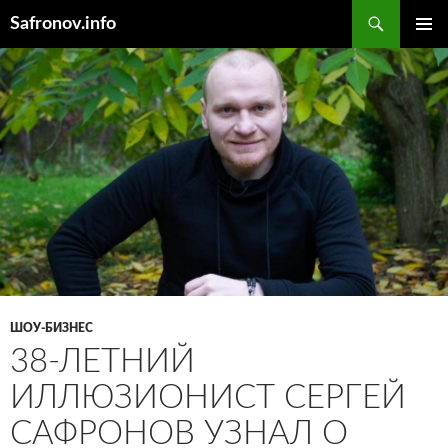
Поиск
Safronov.info
ПЕРЕЙТИ
ОСНОВ
К
МЕНЮ
СОДЕРЖИМОМУ
ШОУ-БИЗНЕС
38-ЛЕТНИЙ
ИЛЛЮЗИОНИСТ СЕРГЕЙ
САФРОНОВ УЗНАЛ О