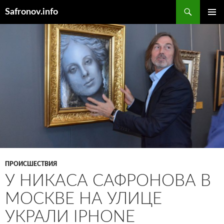
Поиск
Safronov.info
ПЕРЕЙТИ
ОСНОВ
К
МЕНЮ
СОДЕРЖИМОМУ
ПРОИСШЕСТВИЯ
У НИКАСА САФРОНОВА В
МОСКВЕ НА УЛИЦЕ
УКРАЛИ IPHONE