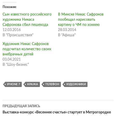
Похожее
Сын известного российского
В Минске Никас Сафронов
художника Никаса
пообещал нарисовать
Сафронова сбил пешехода
картину о ЧМ по хоккею
12.03.2016
28.03.2014
В "Происшествия"
В "Афиша"
Художник Никас Сафронов
подсчитал количество своих
внебрачных детей
03.04.2021
В "Шоу-бизнес"
IPHONE 7
КРАЖА
ТЕЛЕФОН
ХУДОЖНИКИ
Навигация
ПРЕДЫДУЩАЯ ЗАПИСЬ
по
Выставка-конкурс «Весеннее счастье» стартует в Метрогородке