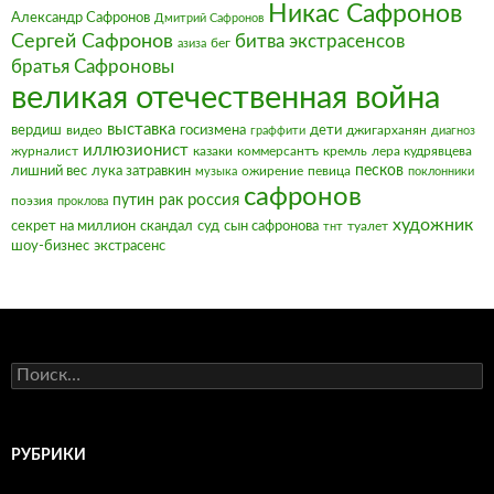
Никас Сафронов
Александр Сафронов
Дмитрий Сафронов
Сергей Сафронов
битва экстрасенсов
бег
азиза
братья Сафроновы
великая отечественная война
выставка
вердиш
видео
госизмена
дети
джигарханян
граффити
диагноз
иллюзионист
журналист
казаки
коммерсантъ
кремль
лера кудрявцева
песков
лишний вес
лука затравкин
ожирение
певица
музыка
поклонники
сафронов
россия
путин
рак
поэзия
проклова
художник
секрет на миллион
скандал
суд
сын сафронова
туалет
тнт
шоу-бизнес
экстрасенс
Найти:
РУБРИКИ