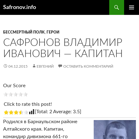
Поиск
Safronov.info
ПЕРЕЙТИ
ОСНОВ
К
МЕНЮ
СОДЕРЖИМОМУ
БЕССМЕРТНЫЙ ПОЛК
,
ГЕРОИ
САФРОНОВ ВЛАДИМИР
ИВАНОВИЧ — КАПИТАН
04.12.2015
ЕВГЕНИЙ
ОСТАВИТЬ КОММЕНТАРИЙ
Our Score
Click to rate this post!
[Total:
2
Average:
3.5
]
Родился в Барнаульском районе
Алтайского края. Капитан,
командир дивизиона 661-го