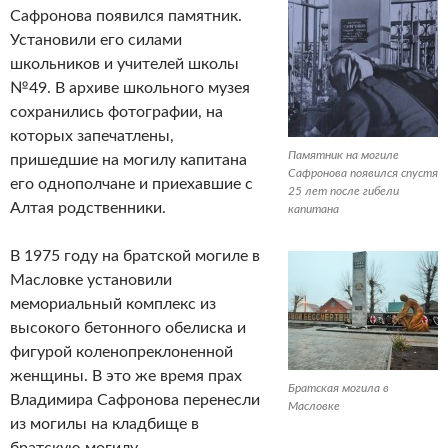
Сафронова появился памятник.
Установили его силами
школьников и учителей школы
№49. В архиве школьного музея
сохранились фотографии, на
которых запечатлены,
Памятник на могиле
пришедшие на могилу капитана
Сафронова появился спустя
его однополчане и приехавшие с
25 лет после гибели
Алтая родственники.
капитана
В 1975 году на братской могиле в
Масловке установили
мемориальный комплекс из
высокого бетонного обелиска и
фигурой коленопреклоненной
женщины. В это же время прах
Братская могила в
Владимира Сафронова перенесли
Масловке
из могилы на кладбище в