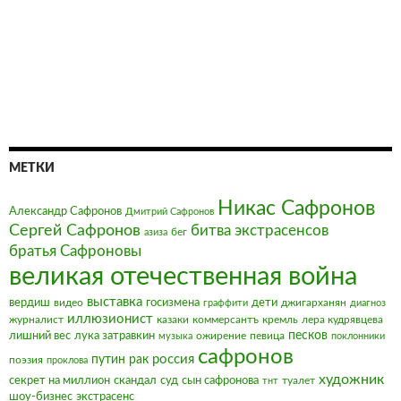
МЕТКИ
Никас Сафронов
Александр Сафронов
Дмитрий Сафронов
Сергей Сафронов
битва экстрасенсов
бег
азиза
братья Сафроновы
великая отечественная война
выставка
вердиш
видео
госизмена
дети
джигарханян
граффити
диагноз
иллюзионист
журналист
казаки
коммерсантъ
кремль
лера кудрявцева
песков
лишний вес
лука затравкин
ожирение
певица
музыка
поклонники
сафронов
россия
путин
рак
поэзия
проклова
художник
секрет на миллион
скандал
суд
сын сафронова
туалет
тнт
шоу-бизнес
экстрасенс