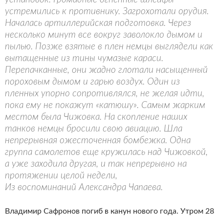
устремились к противнику. Загрохотали орудия.
Началась артиллерийская подготовка. Через
несколько минут все вокруг заволокло дымом и
пылью. Позже взятые в плен немцы выглядели как
вытащенные из тины чумазые караси.
Перепачканные, они жадно глотали насыщенный
пороховым дымом и гарью воздух. Один из
пленных упорно сопротивлялся, не желая идти,
пока ему не покажут «катюшу». Самым жарким
местом была Чижовка. На скопление наших
танков немцы бросили свою авиацию. Шла
непрерывная ожесточенная бомбежка. Одна
группа самолетов еще кружилась над Чижовкой,
а уже заходила другая, и так непрерывно на
протяжении целой недели,
Из воспоминаний Александра Чапаева.
Владимир Сафронов погиб в канун нового года. Утром 28