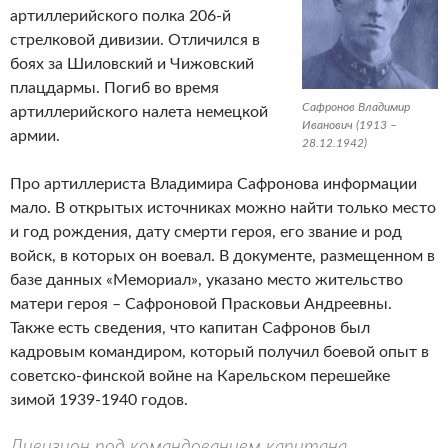
артиллерийского полка 206-й
стрелковой дивизии. Отличился в
боях за Шиловский и Чижовский
плацдармы. Погиб во время
Сафронов Владимир
артиллерийского налета немецкой
Иванович (1913 –
армии.
28.12.1942)
Про артиллериста Владимира Сафронова информации
мало. В открытых источниках можно найти только место
и год рождения, дату смерти героя, его звание и род
войск, в которых он воевал. В документе, размещенном в
базе данных «Мемориал», указано место жительство
матери героя – Сафроновой Прасковьи Андреевны.
Также есть сведения, что капитан Сафронов был
кадровым командиром, который получил боевой опыт в
советско-финской войне на Карельском перешейке
зимой 1939-1940 годов.
Дивизион под командованием капитана