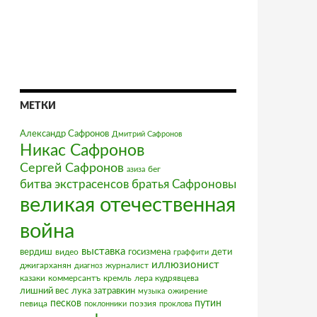
МЕТКИ
Александр Сафронов
Дмитрий Сафронов
Никас Сафронов
Сергей Сафронов
бег
азиза
братья Сафроновы
битва экстрасенсов
великая отечественная
война
выставка
вердиш
видео
госизмена
дети
граффити
иллюзионист
джигарханян
журналист
диагноз
казаки
коммерсантъ
кремль
лера кудрявцева
лишний вес
лука затравкин
ожирение
музыка
песков
путин
певица
поэзия
поклонники
проклова