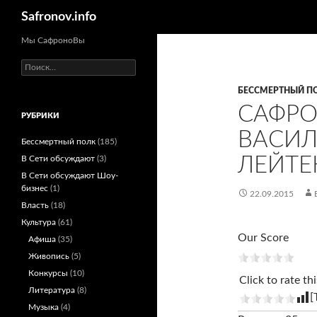
Поиск
Safronov.info
Мы СафроноВы
Найти:
БЕССМЕРТНЫЙ П
САФРО
РУБРИКИ
ВАСИЛ
Бессмертный полк
(185)
ЛЕЙТЕ
В Сети обсуждают
(3)
В Сети обсуждают Шоу-
бизнес
(1)
22.09.2015
Власть
(18)
Культура
(61)
Our Score
Афиша
(35)
Живопись
(5)
Конкурсы
(10)
Click to rate thi
Литература
(8)
[
Музыка
(4)