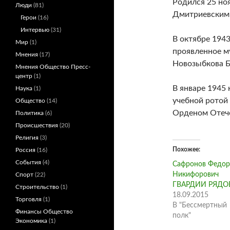
Родился 25 ноя
Люди
(81)
Дмитриевским
Герои
(16)
Интервью
(31)
В октябре 194
Мир
(1)
проявленное м
Мнения
(17)
Новозыбкова Б
Мнения Общество Пресс-
центр
(1)
В январе 1945
Наука
(1)
учебной ротой
Общество
(14)
Орденом Отече
Политика
(6)
Происшествия
(20)
Религия
(3)
Похожее
Россия
(16)
События
(4)
Сафронов Федор
Никифорович
Спорт
(22)
ГВАРДИИ РЯДО
Строительство
(1)
18.09.2015
Торговля
(1)
В "Бессмертный
Финансы Общество
полк"
Экономика
(1)