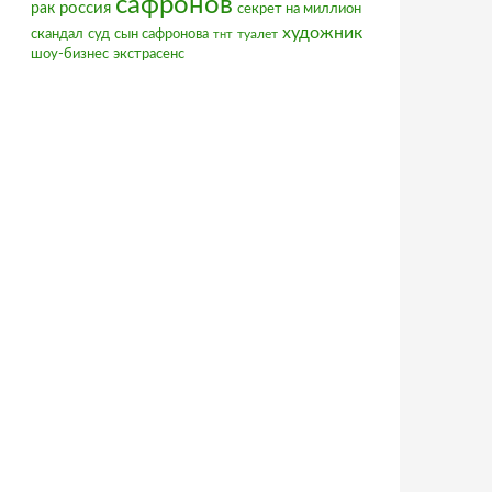
сафронов
россия
рак
секрет на миллион
художник
скандал
суд
сын сафронова
туалет
тнт
шоу-бизнес
экстрасенс