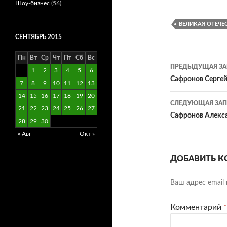
Шоу-бизнес
(56)
ВЕЛИКАЯ ОТЕЧЕ
СЕНТЯБРЬ 2015
Пн
Вт
Ср
Чт
Пт
Сб
Вс
Навигац
ПРЕДЫДУЩАЯ ЗА
1
2
3
4
5
6
по
Сафронов Серге
7
8
9
10
11
12
13
записям
14
15
16
17
18
19
20
СЛЕДУЮЩАЯ ЗАП
21
22
23
24
25
26
27
Сафронов Алек
28
29
30
« Авг
Окт »
ДОБАВИТЬ К
Ваш адрес email 
Комментарий
*