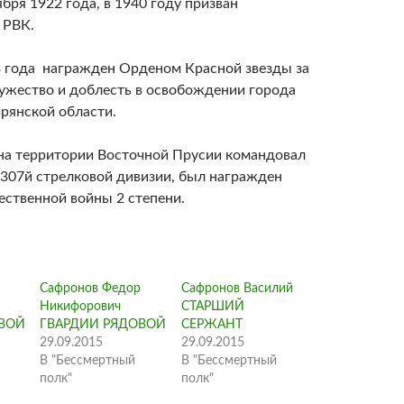
бря 1922 года, в 1940 году призван
 РВК.
3 года награжден Орденом Красной звезды за
ужество и доблесть в освобождении города
рянской области.
 на территории Восточной Прусии командовал
 307й стрелковой дивизии, был награжден
ственной войны 2 степени.
Сафронов Федор
Сафронов Василий
Никифорович
СТАРШИЙ
ВОЙ
ГВАРДИИ РЯДОВОЙ
СЕРЖАНТ
29.09.2015
29.09.2015
В "Бессмертный
В "Бессмертный
полк"
полк"