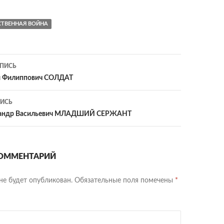
СТВЕННАЯ ВОЙНА
ия
ПИСЬ
й Филиппович СОЛДАТ
ИСЬ
сандр Васильевич МЛАДШИЙ СЕРЖАНТ
ОММЕНТАРИЙ
не будет опубликован.
Обязательные поля помечены
*