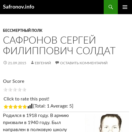
Поиск
Safronov.info
ПЕРЕЙТИ
ОСНОВ
К
МЕНЮ
СОДЕРЖИМОМУ
БЕССМЕРТНЫЙ ПОЛК
САФРОНОВ СЕРГЕЙ
ФИЛИППОВИЧ СОЛДАТ
21.09.2015
ЕВГЕНИЙ
ОСТАВИТЬ КОММЕНТАРИЙ
Our Score
Click to rate this post!
[Total:
1
Average:
5
]
Родился в 1918 году. В армию
призвали в 1940 году. Был
направлен в полковую школу