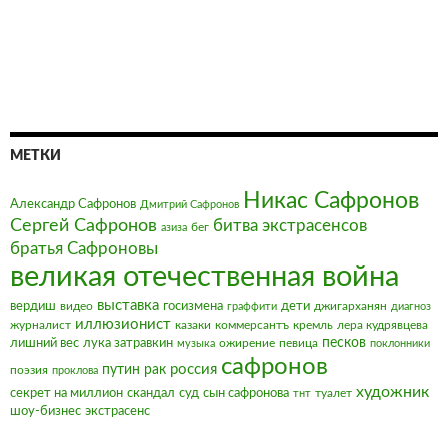
МЕТКИ
Никас Сафронов
Александр Сафронов
Дмитрий Сафронов
Сергей Сафронов
битва экстрасенсов
бег
азиза
братья Сафроновы
великая отечественная война
выставка
вердиш
видео
госизмена
дети
джигарханян
граффити
диагноз
иллюзионист
журналист
казаки
коммерсантъ
кремль
лера кудрявцева
песков
лишний вес
лука затравкин
ожирение
певица
музыка
поклонники
сафронов
россия
путин
рак
поэзия
проклова
художник
секрет на миллион
скандал
суд
сын сафронова
туалет
тнт
шоу-бизнес
экстрасенс