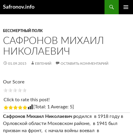
Поиск
Safronov.info
ПЕРЕЙТИ
ОСНОВ
К
МЕНЮ
СОДЕРЖИМОМУ
БЕССМЕРТНЫЙ ПОЛК
САФРОНОВ МИХАИЛ
НИКОЛАЕВИЧ
01.09.2015
ЕВГЕНИЙ
ОСТАВИТЬ КОММЕНТАРИЙ
Our Score
Click to rate this post!
[Total:
1
Average:
5
]
Сафронов Михаил Николаевич р
одился в 1918 году в
Орловской области Моховском районе, в 1941 был
призван на фронт, с начала войны воевал в