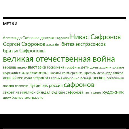
МЕТКИ
Никас Сафронов
Александр Сафронов
Дмитрий Сафронов
Сергей Сафронов
битва экстрасенсов
бег
азиза
братья Сафроновы
великая отечественная война
выставка
вердиш
видео
госизмена
дети
джигарханян
граффити
диагноз
иллюзионист
журналист
казаки
коммерсантъ
кремль
лера кудрявцева
песков
лишний вес
лука затравкин
ожирение
певица
музыка
поклонники
сафронов
россия
путин
рак
поэзия
проклова
художник
секрет на миллион
скандал
суд
сын сафронова
туалет
тнт
шоу-бизнес
экстрасенс