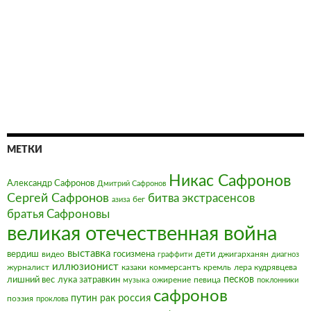
МЕТКИ
Никас Сафронов
Александр Сафронов
Дмитрий Сафронов
Сергей Сафронов
битва экстрасенсов
бег
азиза
братья Сафроновы
великая отечественная война
выставка
вердиш
видео
госизмена
дети
джигарханян
граффити
диагноз
иллюзионист
журналист
казаки
коммерсантъ
кремль
лера кудрявцева
песков
лишний вес
лука затравкин
ожирение
певица
музыка
поклонники
сафронов
россия
путин
рак
поэзия
проклова