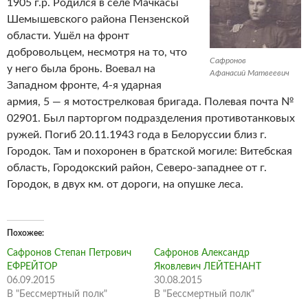
1905 г.р. Родился в селе Мачкасы
Шемышевского района Пензенской
области. Ушёл на фронт
добровольцем, несмотря на то, что
Сафронов
у него была бронь.
Воевал на
Афанасий Матвеевич
Западном фронте, 4-я ударная
армия, 5 — я мотострелковая бригада. Полевая почта №
02901. Был парторгом подразделения противотанковых
ружей. Погиб 20.11.1943 года в Белоруссии близ г.
Городок. Там и похоронен в братской могиле: Витебская
область, Городокский район, Северо-западнее от г.
Городок, в двух км. от дороги, на опушке леса.
Похожее
Сафронов Степан Петрович
Сафронов Александр
ЕФРЕЙТОР
Яковлевич ЛЕЙТЕНАНТ
06.09.2015
30.08.2015
В "Бессмертный полк"
В "Бессмертный полк"