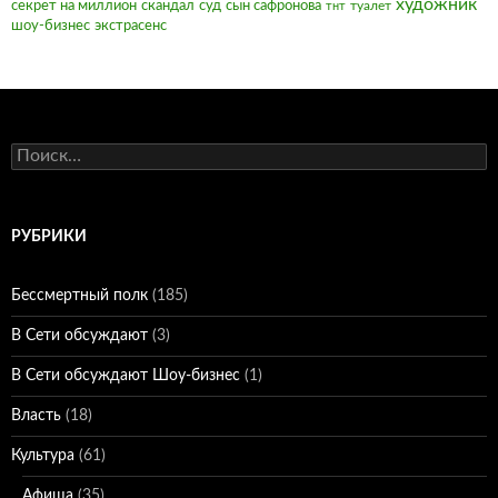
художник
секрет на миллион
скандал
суд
сын сафронова
туалет
тнт
шоу-бизнес
экстрасенс
Найти:
РУБРИКИ
Бессмертный полк
(185)
В Сети обсуждают
(3)
В Сети обсуждают Шоу-бизнес
(1)
Власть
(18)
Культура
(61)
Афиша
(35)