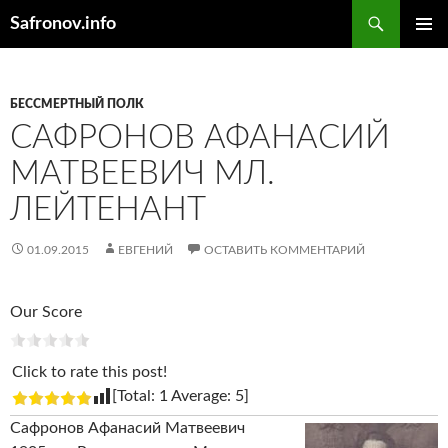
Поиск
Safronov.info
ПЕРЕЙТИ
ОСНОВ
К
МЕНЮ
СОДЕРЖИМОМУ
БЕССМЕРТНЫЙ ПОЛК
САФРОНОВ АФАНАСИЙ
МАТВЕЕВИЧ МЛ.
ЛЕЙТЕНАНТ
01.09.2015
ЕВГЕНИЙ
ОСТАВИТЬ КОММЕНТАРИЙ
Our Score
Click to rate this post!
[Total:
1
Average:
5
]
Сафронов Афанасий Матвеевич