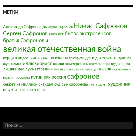
МЕТКИ
Никас Сафронов
Александр Сафронов
Дмитрий Сафронов
Сергей Сафронов
битва экстрасенсов
бег
азиза
братья Сафроновы
великая отечественная война
выставка
вердиш
видео
госизмена
дети
джигарханян
граффити
диагноз
иллюзионист
журналист
казаки
коммерсантъ
кремль
лера кудрявцева
песков
лишний вес
лука затравкин
ожирение
певица
музыка
поклонники
сафронов
россия
путин
рак
поэзия
проклова
художник
секрет на миллион
скандал
суд
сын сафронова
туалет
тнт
шоу-бизнес
экстрасенс
Найти: