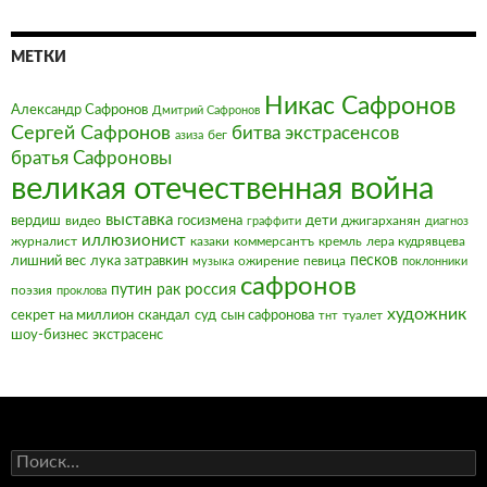
МЕТКИ
Никас Сафронов
Александр Сафронов
Дмитрий Сафронов
Сергей Сафронов
битва экстрасенсов
бег
азиза
братья Сафроновы
великая отечественная война
выставка
вердиш
видео
госизмена
дети
джигарханян
граффити
диагноз
иллюзионист
журналист
казаки
коммерсантъ
кремль
лера кудрявцева
песков
лишний вес
лука затравкин
ожирение
певица
музыка
поклонники
сафронов
россия
путин
рак
поэзия
проклова
художник
секрет на миллион
скандал
суд
сын сафронова
туалет
тнт
шоу-бизнес
экстрасенс
Найти: