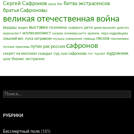
Сергей Сафронов
битва экстрасенсов
бег
азиза
братья Сафроновы
великая отечественная война
выставка
вердиш
видео
госизмена
дети
джигарханян
граффити
диагноз
иллюзионист
журналист
казаки
коммерсантъ
кремль
лера кудрявцева
песков
лишний вес
лука затравкин
ожирение
певица
музыка
поклонники
сафронов
россия
путин
рак
поэзия
проклова
художник
секрет на миллион
скандал
суд
сын сафронова
туалет
тнт
шоу-бизнес
экстрасенс
Найти:
РУБРИКИ
Бессмертный полк
(185)