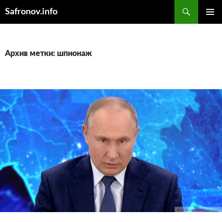
Поиск
Safronov.info
ПЕРЕЙТИ
ОСНОВ
К
МЕНЮ
СОДЕРЖИМОМУ
Архив метки: шпионаж