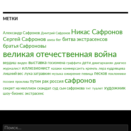
МЕТКИ
Никас Сафронов
Александр Сафронов
Дмитрий Сафронов
Сергей Сафронов
битва экстрасенсов
бег
азиза
братья Сафроновы
великая отечественная война
выставка
вердиш
видео
госизмена
дети
джигарханян
граффити
диагноз
иллюзионист
журналист
казаки
коммерсантъ
кремль
лера кудрявцева
песков
лишний вес
лука затравкин
ожирение
певица
музыка
поклонники
сафронов
россия
путин
рак
поэзия
проклова
художник
секрет на миллион
скандал
суд
сын сафронова
туалет
тнт
шоу-бизнес
экстрасенс
Найти: