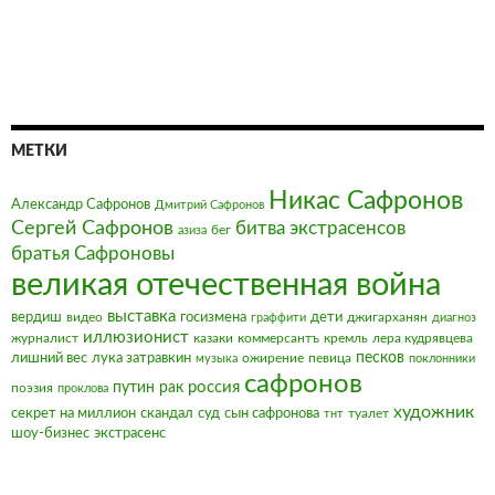
МЕТКИ
Никас Сафронов
Александр Сафронов
Дмитрий Сафронов
Сергей Сафронов
битва экстрасенсов
бег
азиза
братья Сафроновы
великая отечественная война
выставка
вердиш
видео
госизмена
дети
джигарханян
граффити
диагноз
иллюзионист
журналист
казаки
коммерсантъ
кремль
лера кудрявцева
песков
лишний вес
лука затравкин
ожирение
певица
музыка
поклонники
сафронов
россия
путин
рак
поэзия
проклова
художник
секрет на миллион
скандал
суд
сын сафронова
туалет
тнт
шоу-бизнес
экстрасенс