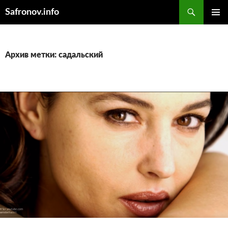
Поиск
Safronov.info
ПЕРЕЙТИ
ОСНОВ
К
МЕНЮ
СОДЕРЖИМОМУ
Архив метки: садальский