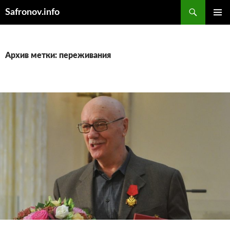
Поиск
Safronov.info
ПЕРЕЙТИ
ОСНОВ
К
МЕНЮ
СОДЕРЖИМОМУ
Архив метки: переживания