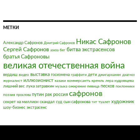
МЕТКИ
Никас Сафронов
Александр Сафронов
Дмитрий Сафронов
Сергей Сафронов
битва экстрасенсов
бег
азиза
братья Сафроновы
великая отечественная война
выставка
вердиш
видео
госизмена
дети
джигарханян
граффити
диагноз
иллюзионист
журналист
казаки
коммерсантъ
кремль
лера кудрявцева
песков
лишний вес
лука затравкин
ожирение
певица
музыка
поклонники
сафронов
россия
путин
рак
поэзия
проклова
художник
секрет на миллион
скандал
суд
сын сафронова
туалет
тнт
шоу-бизнес
экстрасенс