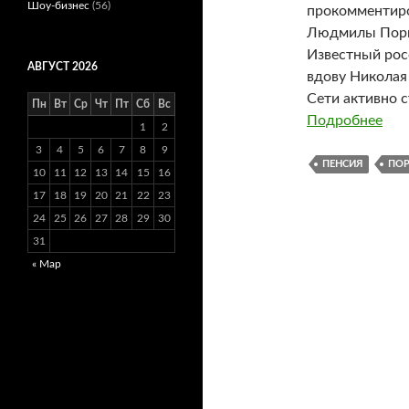
Шоу-бизнес
(56)
прокомментиро
Людмилы Порг
Известный рос
АВГУСТ 2026
вдову Николая
Сети активно 
Пн
Вт
Ср
Чт
Пт
Сб
Вс
Подробнее
1
2
3
4
5
6
7
8
9
ПЕНСИЯ
ПО
10
11
12
13
14
15
16
17
18
19
20
21
22
23
24
25
26
27
28
29
30
31
« Мар