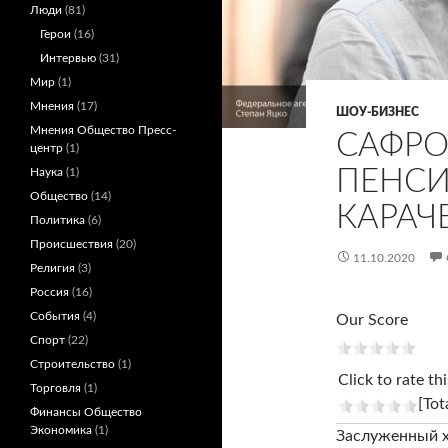
Люди
(81)
Герои
(16)
Интервью
(31)
Мир
(1)
Мнения
(17)
ШОУ-БИЗНЕС
Мнения Общество Пресс-
САФР
центр
(1)
ПЕНСИ
Наука
(1)
Общество
(14)
КАРАЧ
Политика
(6)
Происшествия
(20)
11.10.2020
Религия
(3)
Россия
(16)
События
(4)
Our Score
Спорт
(22)
Строительство
(1)
Click to rate thi
Торговля
(1)
[Tot
Финансы Общество
Экономика
(1)
Заслуженный 