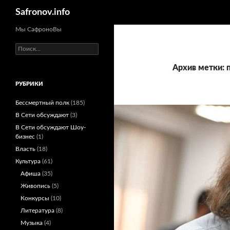
Поиск
Safronov.info
Мы СафроноВы
Найти:
Архив метки: 
РУБРИКИ
Бессмертный полк
(185)
В Сети обсуждают
(3)
В Сети обсуждают Шоу-
бизнес
(1)
Власть
(18)
Культура
(61)
Афиша
(35)
Живопись
(5)
Конкурсы
(10)
Литература
(8)
Музыка
(4)