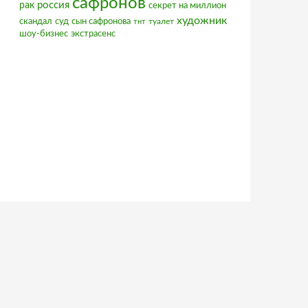
сафронов
россия
рак
секрет на миллион
художник
скандал
суд
сын сафронова
туалет
тнт
шоу-бизнес
экстрасенс