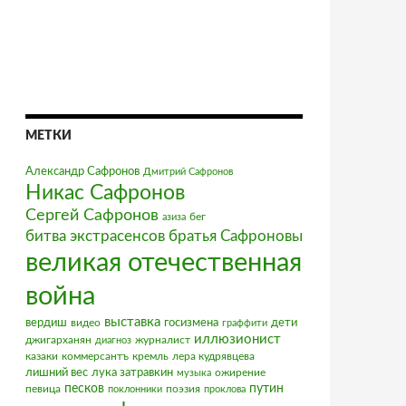
МЕТКИ
Александр Сафронов
Дмитрий Сафронов
Никас Сафронов
Сергей Сафронов
бег
азиза
братья Сафроновы
битва экстрасенсов
великая отечественная
война
выставка
вердиш
видео
госизмена
дети
граффити
иллюзионист
джигарханян
журналист
диагноз
казаки
коммерсантъ
кремль
лера кудрявцева
лишний вес
лука затравкин
ожирение
музыка
песков
путин
певица
поэзия
поклонники
проклова