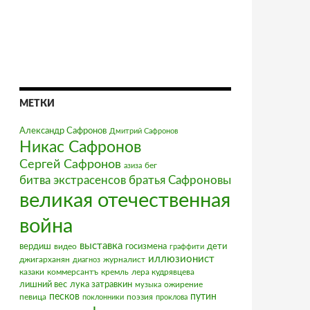
МЕТКИ
Александр Сафронов
Дмитрий Сафронов
Никас Сафронов
Сергей Сафронов
бег
азиза
братья Сафроновы
битва экстрасенсов
великая отечественная
война
выставка
вердиш
видео
госизмена
дети
граффити
иллюзионист
джигарханян
журналист
диагноз
казаки
коммерсантъ
кремль
лера кудрявцева
лишний вес
лука затравкин
ожирение
музыка
песков
путин
певица
поэзия
поклонники
проклова