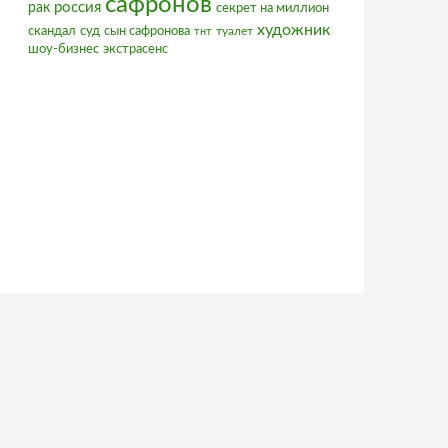
сафронов
россия
рак
секрет на миллион
художник
скандал
суд
сын сафронова
туалет
тнт
шоу-бизнес
экстрасенс