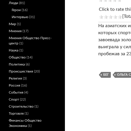
Люди
(81)
Click to rate thi
Герои
(16)
[Tot
Интервью
(31)
Мир
(1)
На азиатских и
Мнения
(17)
которых спорт
Мнения Общество Пресс-
завоевада зол
центр
(1)
выиграла у си
Наука
(1)
пробежав за 2
Общество
(14)
Политика
(6)
Происшествия
(20)
БЕГ
ОЛЬГА 
Религия
(3)
Россия
(16)
События
(4)
Спорт
(22)
Строительство
(1)
Торговля
(1)
Финансы Общество
Экономика
(1)