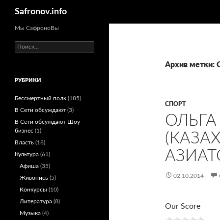
Поиск
Safronov.info
Мы СафроноВы
Найти:
Архив метки: 
РУБРИКИ
Бессмертный полк
(185)
СПОРТ
В Сети обсуждают
(3)
ОЛЬГА
В Сети обсуждают Шоу-
бизнес
(1)
(КАЗА
Власть
(18)
АЗИАТ
Культура
(61)
Афиша
(35)
02.10.2014
Живопись
(5)
Конкурсы
(10)
Литература
(8)
Our Score
Музыка
(4)