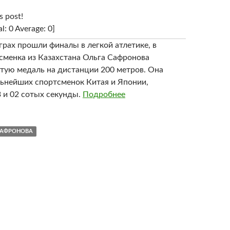
s post!
al: 0 Average: 0]
грах прошли финалы в легкой атлетике, в
сменка из Казахстана Ольга Сафронова
отую медаль на дистанции 200 метров. Она
льнейших спортсменок Китая и Японии,
3 и 02 сотых секунды.
Подробнее
САФРОНОВА