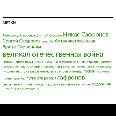
МЕТКИ
Никас Сафронов
Александр Сафронов
Дмитрий Сафронов
Сергей Сафронов
битва экстрасенсов
бег
азиза
братья Сафроновы
великая отечественная война
выставка
вердиш
видео
госизмена
дети
джигарханян
граффити
диагноз
иллюзионист
журналист
казаки
коммерсантъ
кремль
лера кудрявцева
песков
лишний вес
лука затравкин
ожирение
певица
музыка
поклонники
сафронов
россия
путин
рак
поэзия
проклова
художник
секрет на миллион
скандал
суд
сын сафронова
туалет
тнт
шоу-бизнес
экстрасенс