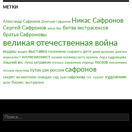
МЕТКИ
Никас Сафронов
Александр Сафронов
Дмитрий Сафронов
Сергей Сафронов
битва экстрасенсов
бег
азиза
братья Сафроновы
великая отечественная война
выставка
вердиш
видео
госизмена
дети
джигарханян
граффити
диагноз
иллюзионист
журналист
казаки
коммерсантъ
кремль
лера кудрявцева
песков
лишний вес
лука затравкин
ожирение
певица
музыка
поклонники
сафронов
россия
путин
рак
поэзия
проклова
художник
секрет на миллион
скандал
суд
сын сафронова
туалет
тнт
шоу-бизнес
экстрасенс
Найти: