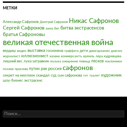
МЕТКИ
Никас Сафронов
Александр Сафронов
Дмитрий Сафронов
Сергей Сафронов
битва экстрасенсов
бег
азиза
братья Сафроновы
великая отечественная война
выставка
вердиш
видео
госизмена
дети
джигарханян
граффити
диагноз
иллюзионист
журналист
казаки
коммерсантъ
кремль
лера кудрявцева
песков
лишний вес
лука затравкин
ожирение
певица
музыка
поклонники
сафронов
россия
путин
рак
поэзия
проклова
художник
секрет на миллион
скандал
суд
сын сафронова
туалет
тнт
шоу-бизнес
экстрасенс
Найти: