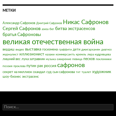
МЕТКИ
Никас Сафронов
Александр Сафронов
Дмитрий Сафронов
Сергей Сафронов
битва экстрасенсов
бег
азиза
братья Сафроновы
великая отечественная война
выставка
вердиш
видео
госизмена
дети
джигарханян
граффити
диагноз
иллюзионист
журналист
казаки
коммерсантъ
кремль
лера кудрявцева
песков
лишний вес
лука затравкин
ожирение
певица
музыка
поклонники
сафронов
россия
путин
рак
поэзия
проклова
художник
секрет на миллион
скандал
суд
сын сафронова
туалет
тнт
шоу-бизнес
экстрасенс
Найти: