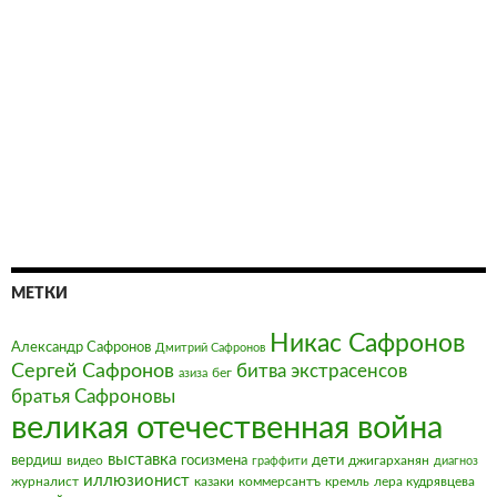
МЕТКИ
Никас Сафронов
Александр Сафронов
Дмитрий Сафронов
Сергей Сафронов
битва экстрасенсов
бег
азиза
братья Сафроновы
великая отечественная война
выставка
вердиш
видео
госизмена
дети
джигарханян
граффити
диагноз
иллюзионист
журналист
казаки
коммерсантъ
кремль
лера кудрявцева