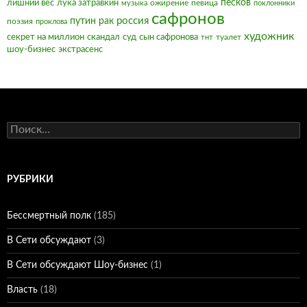
песков
лишний вес
лука затравкин
ожирение
певица
музыка
поклонники
сафронов
россия
путин
рак
поэзия
проклова
художник
секрет на миллион
скандал
суд
сын сафронова
туалет
тнт
шоу-бизнес
экстрасенс
Найти:
РУБРИКИ
Бессмертный полк
(185)
В Сети обсуждают
(3)
В Сети обсуждают Шоу-бизнес
(1)
Власть
(18)