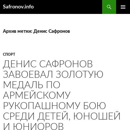
Поиск
Safronov.info
ПЕРЕЙТИ
ОСНОВ
К
МЕНЮ
СОДЕРЖИМОМУ
Архив метки: Денис Сафронов
СПОРТ
ДЕНИС САФРОНОВ
ЗАВОЕВАЛ ЗОЛОТУЮ
МЕДАЛЬ ПО
АРМЕЙСКОМУ
РУКОПАШНОМУ БОЮ
СРЕДИ ДЕТЕЙ, ЮНОШЕЙ
И ЮНИОРОВ