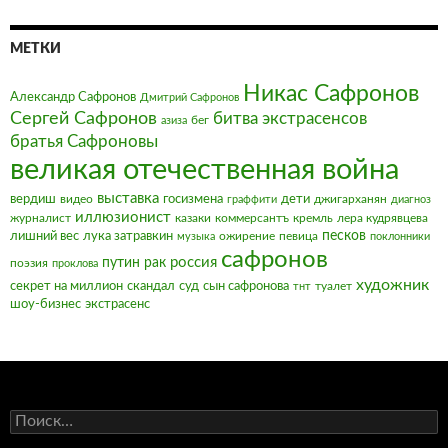
МЕТКИ
Никас Сафронов
Александр Сафронов
Дмитрий Сафронов
Сергей Сафронов
битва экстрасенсов
бег
азиза
братья Сафроновы
великая отечественная война
выставка
вердиш
видео
госизмена
дети
джигарханян
граффити
диагноз
иллюзионист
журналист
казаки
коммерсантъ
кремль
лера кудрявцева
песков
лишний вес
лука затравкин
ожирение
певица
музыка
поклонники
сафронов
россия
путин
рак
поэзия
проклова
художник
секрет на миллион
скандал
суд
сын сафронова
туалет
тнт
шоу-бизнес
экстрасенс
Найти: