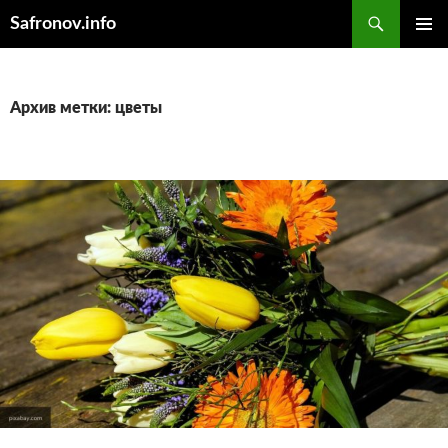
Поиск
Safronov.info
ПЕРЕЙТИ
ОСНОВ
К
МЕНЮ
СОДЕРЖИМОМУ
Архив метки: цветы