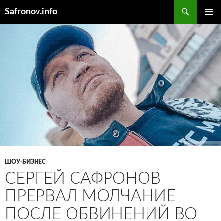
Поиск
Safronov.info
ПЕРЕЙТИ
ОСНОВ
К
МЕНЮ
СОДЕРЖИМОМУ
ШОУ-БИЗНЕС
СЕРГЕЙ САФРОНОВ
ПРЕРВАЛ МОЛЧАНИЕ
ПОСЛЕ ОБВИНЕНИЙ ВО