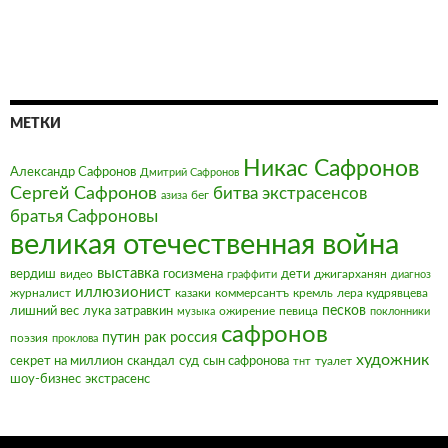
МЕТКИ
Никас Сафронов
Александр Сафронов
Дмитрий Сафронов
Сергей Сафронов
битва экстрасенсов
бег
азиза
братья Сафроновы
великая отечественная война
выставка
вердиш
видео
госизмена
дети
джигарханян
граффити
диагноз
иллюзионист
журналист
казаки
коммерсантъ
кремль
лера кудрявцева
песков
лишний вес
лука затравкин
ожирение
певица
музыка
поклонники
сафронов
россия
путин
рак
поэзия
проклова
художник
секрет на миллион
скандал
суд
сын сафронова
туалет
тнт
шоу-бизнес
экстрасенс