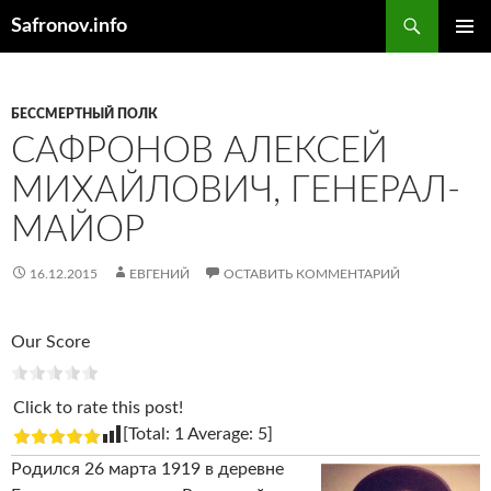
Поиск
Safronov.info
ПЕРЕЙТИ
ОСНОВ
К
МЕНЮ
СОДЕРЖИМОМУ
БЕССМЕРТНЫЙ ПОЛК
САФРОНОВ АЛЕКСЕЙ
МИХАЙЛОВИЧ, ГЕНЕРАЛ-
МАЙОР
16.12.2015
ЕВГЕНИЙ
ОСТАВИТЬ КОММЕНТАРИЙ
Our Score
Click to rate this post!
[Total:
1
Average:
5
]
Родился 26 марта 1919 в деревне