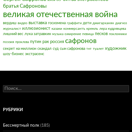
братья Сафроновы
великая отечественная война
выставка
вердиш
видео
госизмена
дети
джигарханян
граффити
диагноз
иллюзионист
журналист
казаки
коммерсантъ
кремль
лера кудрявцева
песков
лишний вес
лука затравкин
ожирение
певица
музыка
поклонники
сафронов
россия
путин
рак
поэзия
проклова
художник
секрет на миллион
скандал
суд
сын сафронова
туалет
тнт
шоу-бизнес
экстрасенс
Найти:
РУБРИКИ
Бессмертный полк
(185)