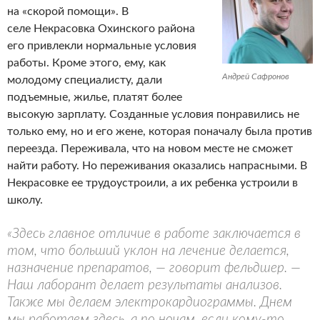
на «cкорой помощи». В
селе Некрасовка Охинского района
его привлекли нормальные условия
работы. Кроме этого, ему, как
Андрей Сафронов
молодому специалисту, дали
подъемные, жилье, платят более
высокую зарплату.
Созданные условия понравились не
только ему, но и его жене, которая поначалу была против
переезда. Переживала, что на новом месте не сможет
найти работу. Но переживания оказались напрасными. В
Некрасовке ее трудоустроили, а их ребенка устроили в
школу.
«Здесь главное отличие в работе заключается в
том, что больший уклон на лечение делается,
назначение препаратов, — говорит фельдшер. —
Наш лаборант делает результаты анализов.
Также мы делаем электрокардиограммы. Днем
мы работаем здесь, а по ночам, если кому-то