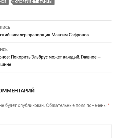
НОВ
СПОРТИВНЫЕ ТАНЦЫ
ия
ПИСЬ
вский кавалер прапорщик Максим Сафронов
ИСЬ
нов: Покорить Эльбрус может каждый. Главное —
ршине
ОММЕНТАРИЙ
не будет опубликован.
Обязательные поля помечены
*