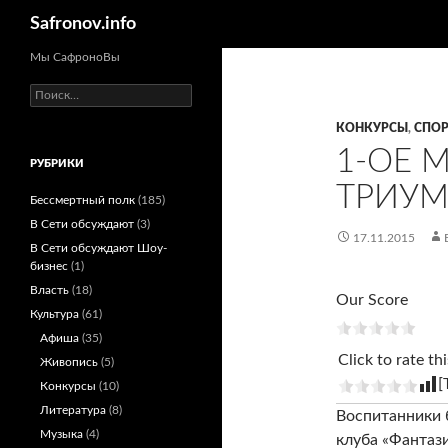
Поиск
Safronov.info
Мы СафроноВы
Найти:
КОНКУРСЫ
,
СПОР
1-ОЕ 
РУБРИКИ
ТРИУМ
Бессмертный полк
(185)
В Сети обсуждают
(3)
17.11.2015
В Сети обсуждают Шоу-
бизнес
(1)
Власть
(18)
Our Score
Культура
(61)
Афиша
(35)
Click to rate thi
Живопись
(5)
[
Конкурсы
(10)
Литература
(8)
Воспитанники 
Музыка
(4)
клуба «Фантаз