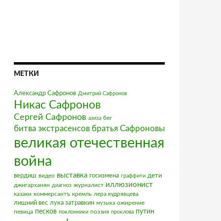
МЕТКИ
Александр Сафронов
Дмитрий Сафронов
Никас Сафронов
Сергей Сафронов
бег
азиза
братья Сафроновы
битва экстрасенсов
великая отечественная
война
выставка
вердиш
видео
госизмена
дети
граффити
иллюзионист
джигарханян
журналист
диагноз
казаки
коммерсантъ
кремль
лера кудрявцева
лишний вес
лука затравкин
ожирение
музыка
песков
путин
певица
поэзия
поклонники
проклова