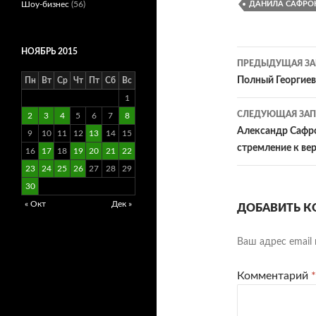
Шоу-бизнес
(56)
ДАНИЛА САФРО
НОЯБРЬ 2015
Навигац
ПРЕДЫДУЩАЯ ЗА
по
Полный Георгие
Пн
Вт
Ср
Чт
Пт
Сб
Вс
1
записям
СЛЕДУЮЩАЯ ЗАП
2
3
4
5
6
7
8
Александр Сафро
9
10
11
12
13
14
15
стремление к ве
16
17
18
19
20
21
22
23
24
25
26
27
28
29
30
« Окт
Дек »
ДОБАВИТЬ К
Ваш адрес email 
Комментарий
*