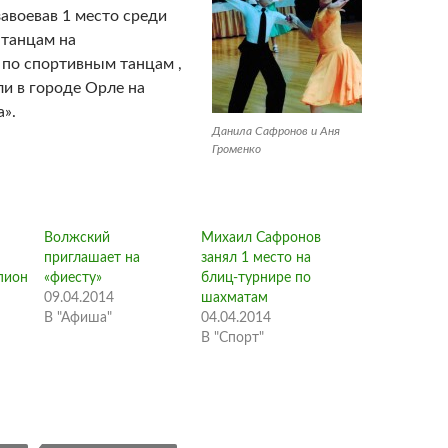
авоевав 1 место среди
 танцам на
 по спортивным танцам ,
и в городе Орле на
».
Данила Сафронов и Аня
Громенко
Волжский
Михаил Сафронов
приглашает на
занял 1 место на
пион
«фиесту»
блиц-турнире по
09.04.2014
шахматам
В "Афиша"
04.04.2014
В "Спорт"