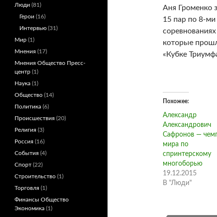
Люди
(81)
Аня Громенко з
Герои
(16)
15 пар по 8-ми
Интервью
(31)
соревнованиях
Мир
(1)
которые прошл
Мнения
(17)
«Кубке Триумфа
Мнения Общество Пресс-
центр
(1)
Наука
(1)
Общество
(14)
Похожее
Политика
(6)
Александр
Происшествия
(20)
Александрович
Религия
(3)
Сафронов — чем
Россия
(16)
мира по
События
(4)
спринтерскому
многоборью
Спорт
(22)
19.12.2015
Строительство
(1)
В "Люди"
Торговля
(1)
Финансы Общество
Экономика
(1)