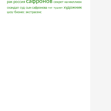
сафронов
россия
рак
секрет на миллион
художник
скандал
суд
сын сафронова
туалет
тнт
шоу-бизнес
экстрасенс