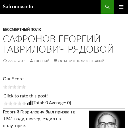
Поиск
Safronov.info
ПЕРЕЙТИ
ОСНОВ
К
МЕНЮ
СОДЕРЖИМОМУ
БЕССМЕРТНЫЙ ПОЛК
САФРОНОВ ГЕОРГИЙ
ГАВРИЛОВИЧ РЯДОВОЙ
27.09.2015
ЕВГЕНИЙ
ОСТАВИТЬ КОММЕНТАРИЙ
Our Score
Click to rate this post!
[Total:
0
Average:
0
]
Георгий Гаврилович был призван в
1941 году, шофер, ездил на
полуторке.