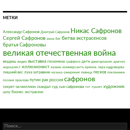
МЕТКИ
Никас Сафронов
Александр Сафронов
Дмитрий Сафронов
Сергей Сафронов
битва экстрасенсов
бег
азиза
братья Сафроновы
великая отечественная война
выставка
вердиш
видео
госизмена
дети
джигарханян
граффити
диагноз
иллюзионист
журналист
казаки
коммерсантъ
кремль
лера кудрявцева
песков
лишний вес
лука затравкин
ожирение
певица
музыка
поклонники
сафронов
россия
путин
рак
поэзия
проклова
художник
секрет на миллион
скандал
суд
сын сафронова
туалет
тнт
шоу-бизнес
экстрасенс
Найти: