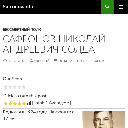
Поиск
Safronov.info
ПЕРЕЙТИ
ОСНОВ
К
МЕНЮ
СОДЕРЖИМОМУ
БЕССМЕРТНЫЙ ПОЛК
САФРОНОВ НИКОЛАЙ
АНДРЕЕВИЧ СОЛДАТ
09.09.2015
ЕВГЕНИЙ
ОСТАВИТЬ КОММЕНТАРИЙ
Our Score
Click to rate this post!
[Total:
1
Average:
5
]
Родился в 1924 году. На фронте с
17 лет.