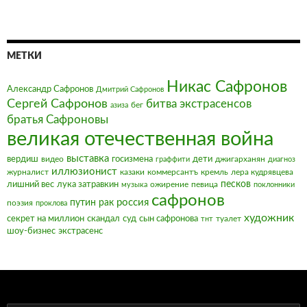
МЕТКИ
Никас Сафронов
Александр Сафронов
Дмитрий Сафронов
Сергей Сафронов
битва экстрасенсов
бег
азиза
братья Сафроновы
великая отечественная война
выставка
вердиш
видео
госизмена
дети
джигарханян
граффити
диагноз
иллюзионист
журналист
казаки
коммерсантъ
кремль
лера кудрявцева
песков
лишний вес
лука затравкин
ожирение
певица
музыка
поклонники
сафронов
россия
путин
рак
поэзия
проклова
художник
секрет на миллион
скандал
суд
сын сафронова
туалет
тнт
шоу-бизнес
экстрасенс