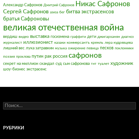
Никас Сафронов
Александр Сафронов
Дмитрий Сафронов
Сергей Сафронов
битва экстрасенсов
бег
азиза
братья Сафроновы
великая отечественная война
выставка
вердиш
видео
госизмена
дети
джигарханян
граффити
диагноз
иллюзионист
журналист
казаки
коммерсантъ
кремль
лера кудрявцева
песков
лишний вес
лука затравкин
ожирение
певица
музыка
поклонники
сафронов
россия
путин
рак
поэзия
проклова
художник
секрет на миллион
скандал
суд
сын сафронова
туалет
тнт
шоу-бизнес
экстрасенс
Найти:
РУБРИКИ