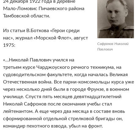
24 декабря 1922 года в деревне
Мало-Ломовис Пичаевского района
Тамбовской области.
Из статьи В.Боткова «Герои среди
нас», журнал «Морской Флот», август
Сафронов Николай
1975:
Павлович
«…Николай Павлович учился на
третьем курсе Чарджоуского речного техникума, на
судоводительском факультете, когда началась Великая
Отечественная война. Все парни-комсомольцы курса уже
через несколько дней были в городе Фрунзе, в военном
училище. Спустя пять месяцев девятнадцатилетний
Николай Сафронов после окончания учебы стал
лейтенантом. А еще через два месяца в составе вновь
сформированной отдельной стрелковой бригады он,
командир пехотногo взвода, убыл на фронт.