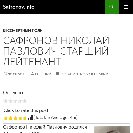
Поиск
Safronov.info
ПЕРЕЙТИ
ОСНОВ
К
МЕНЮ
СОДЕРЖИМОМУ
БЕССМЕРТНЫЙ ПОЛК
САФРОНОВ НИКОЛАЙ
ПАВЛОВИЧ СТАРШИЙ
ЛЕЙТЕНАНТ
30.08.2015
ЕВГЕНИЙ
ОСТАВИТЬ КОММЕНТАРИЙ
Our Score
Click to rate this post!
[Total:
5
Average:
4.6
]
Сафронов Николай Павлович родился