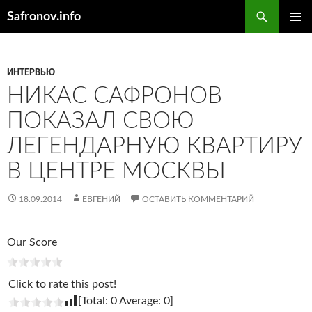
Поиск
Safronov.info
ПЕРЕЙТИ
ОСНОВ
К
МЕНЮ
СОДЕРЖИМОМУ
ИНТЕРВЬЮ
НИКАС САФРОНОВ
ПОКАЗАЛ СВОЮ
ЛЕГЕНДАРНУЮ КВАРТИРУ
В ЦЕНТРЕ МОСКВЫ
18.09.2014
ЕВГЕНИЙ
ОСТАВИТЬ КОММЕНТАРИЙ
Our Score
Click to rate this post!
[Total:
0
Average:
0
]