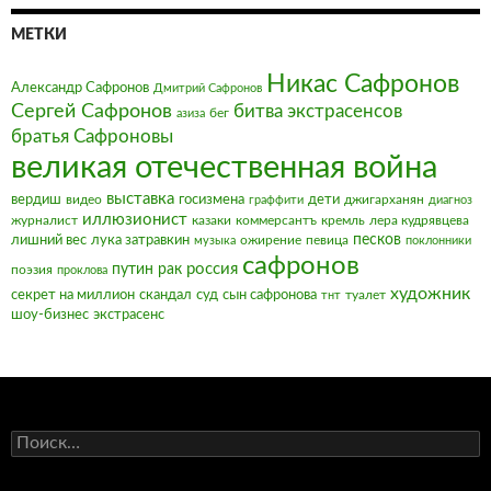
МЕТКИ
Никас Сафронов
Александр Сафронов
Дмитрий Сафронов
Сергей Сафронов
битва экстрасенсов
бег
азиза
братья Сафроновы
великая отечественная война
выставка
вердиш
видео
госизмена
дети
джигарханян
граффити
диагноз
иллюзионист
журналист
казаки
коммерсантъ
кремль
лера кудрявцева
песков
лишний вес
лука затравкин
ожирение
певица
музыка
поклонники
сафронов
россия
путин
рак
поэзия
проклова
художник
секрет на миллион
скандал
суд
сын сафронова
туалет
тнт
шоу-бизнес
экстрасенс
Найти: