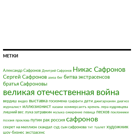
МЕТКИ
Никас Сафронов
Александр Сафронов
Дмитрий Сафронов
Сергей Сафронов
битва экстрасенсов
бег
азиза
братья Сафроновы
великая отечественная война
выставка
вердиш
видео
госизмена
дети
джигарханян
граффити
диагноз
иллюзионист
журналист
казаки
коммерсантъ
кремль
лера кудрявцева
песков
лишний вес
лука затравкин
ожирение
певица
музыка
поклонники
сафронов
россия
путин
рак
поэзия
проклова
художник
секрет на миллион
скандал
суд
сын сафронова
туалет
тнт
шоу-бизнес
экстрасенс