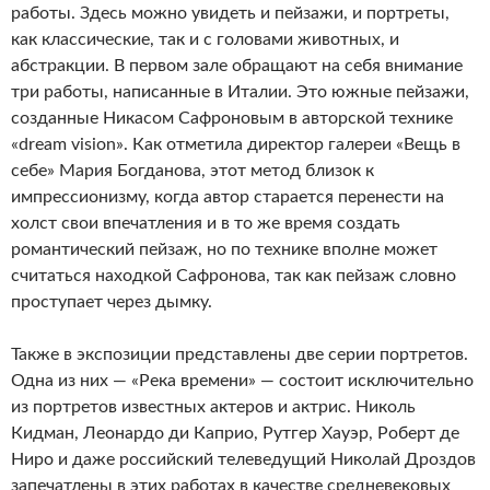
работы. Здесь можно увидеть и пейзажи, и портреты,
как классические, так и с головами животных, и
абстракции. В первом зале обращают на себя внимание
три работы, написанные в Италии. Это южные пейзажи,
созданные Никасом Сафроновым в авторской технике
«dream vision». Как отметила директор галереи «Вещь в
себе» Мария Богданова, этот метод близок к
импрессионизму, когда автор старается перенести на
холст свои впечатления и в то же время создать
романтический пейзаж, но по технике вполне может
считаться находкой Сафронова, так как пейзаж словно
проступает через дымку.
Также в экспозиции представлены две серии портретов.
Одна из них — «Река времени» — состоит исключительно
из портретов известных актеров и актрис. Николь
Кидман, Леонардо ди Каприо, Рутгер Хауэр, Роберт де
Ниро и даже российский телеведущий Николай Дроздов
запечатлены в этих работах в качестве средневековых