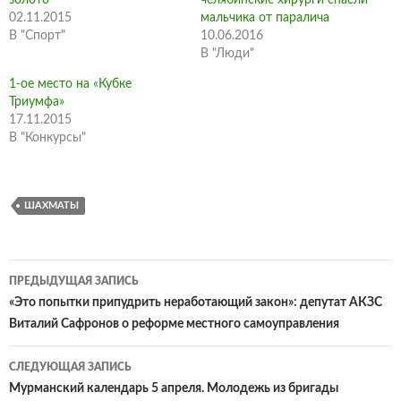
золото
челябинские хирурги спасли
02.11.2015
мальчика от паралича
В "Спорт"
10.06.2016
В "Люди"
1-ое место на «Кубке
Триумфа»
17.11.2015
В "Конкурсы"
ШАХМАТЫ
Навигация
ПРЕДЫДУЩАЯ ЗАПИСЬ
по
«Это попытки припудрить неработающий закон»: депутат АКЗС
Виталий Сафронов о реформе местного самоуправления
записям
СЛЕДУЮЩАЯ ЗАПИСЬ
Мурманский календарь 5 апреля. Молодежь из бригады