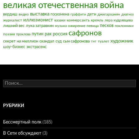
великая отечественная война
выставка
вердиш
видео
госизмена
дети
джигарханян
граффити
диагноз
иллюзионист
журналист
казаки
коммерсантъ
кремль
лера кудрявцева
песков
лишний вес
лука затравкин
ожирение
певица
музыка
поклонники
сафронов
россия
путин
рак
поэзия
проклова
художник
секрет на миллион
скандал
суд
сын сафронова
туалет
тнт
шоу-бизнес
экстрасенс
Найти:
РУБРИКИ
Бессмертный полк
(185)
В Сети обсуждают
(3)