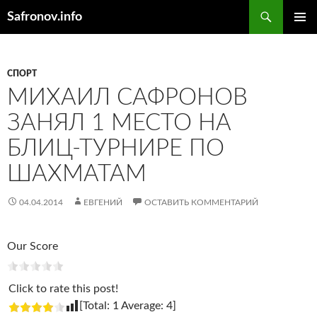
Поиск
Safronov.info
ПЕРЕЙТИ
ОСНОВ
К
МЕНЮ
СОДЕРЖИМОМУ
СПОРТ
МИХАИЛ САФРОНОВ
ЗАНЯЛ 1 МЕСТО НА
БЛИЦ-ТУРНИРЕ ПО
ШАХМАТАМ
04.04.2014
ЕВГЕНИЙ
ОСТАВИТЬ КОММЕНТАРИЙ
Our Score
Click to rate this post!
[Total:
1
Average:
4
]