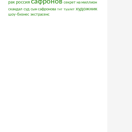
сафронов
россия
рак
секрет на миллион
художник
скандал
суд
сын сафронова
туалет
тнт
шоу-бизнес
экстрасенс