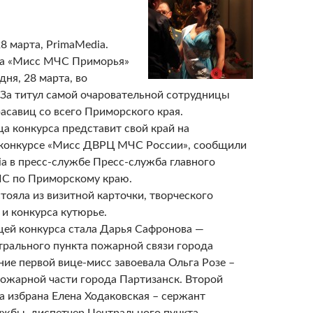
8 марта, PrimaMedia.
са «Мисс МЧС Приморья»
дня, 28 марта, во
 За титул самой очаровательной сотрудницы
асавиц со всего Приморского края.
а конкурса представит свой край на
конкурсе «Мисс ДВРЦ МЧС России», сообщили
a в пресс-службе Пресс-служба главного
С по Приморскому краю.
тояла из визитной карточки, творческого
 и конкурса кутюрье.
ей конкурса стала Дарья Сафронова —
трального пункта пожарной связи города
ние первой вице-мисс завоевала Ольга Розе –
пожарной части города Партизанск. Второй
а избрана Елена Ходаковская – сержант