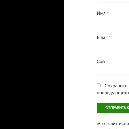
Имя
*
Email
*
Сайт
Сохранить м
последующих 
Этот сайт исп