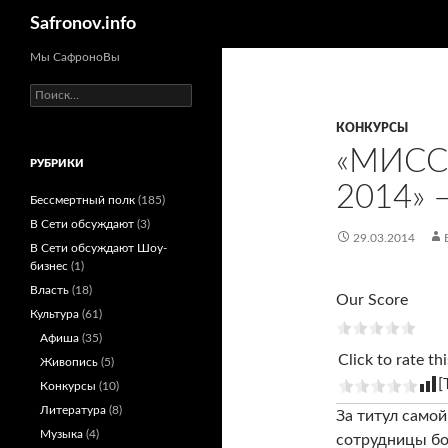
Поиск
Safronov.info
Мы СафроноВы
Найти:
КОНКУРСЫ
«МИСС
РУБРИКИ
2014»
Бессмертный полк
(185)
В Сети обсуждают
(3)
29.03.2014
В Сети обсуждают Шоу-
бизнес
(1)
Власть
(18)
Our Score
Культура
(61)
Афиша
(35)
Click to rate thi
Живопись
(5)
[
Конкурсы
(10)
Литература
(8)
За титул само
Музыка
(4)
сотрудницы бо