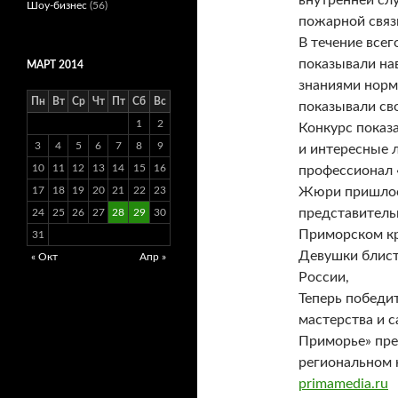
внутренней сл
Шоу-бизнес
(56)
пожарной связ
В течение всег
показывали на
МАРТ 2014
знаниями норм
Пн
Вт
Ср
Чт
Пт
Сб
Вс
показывали св
1
2
Конкурс показ
3
4
5
6
7
8
9
и интересные л
10
11
12
13
14
15
16
профессионал «
17
18
19
20
21
22
23
Жюри пришлось
представитель
24
25
26
27
28
29
30
Приморском кр
31
Девушки блист
« Окт
Апр »
России,
Теперь победи
мастерства и 
Приморье» пре
региональном 
primamedia.ru