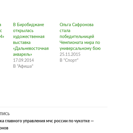
а
В Биробиджане
Ольга Сафронова
с
открылась
стала
4»
художественная
победительницей
выставка
Чемпионата мира по
«Дальневосточная
универсальному бою
акварель»
25.11.2015
17.09.2014
В "Спорт"
В "Афиша"
ия
ПИСЬ
ка главного управления мчс россии по чукотке —
онов