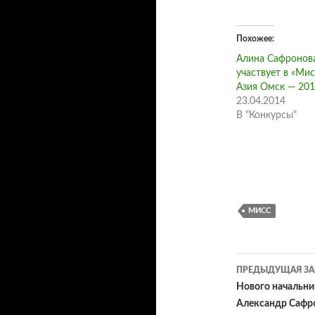
Похожее
Алина Сафронов
участвует в «Мис
Азия Омск — 201
23.04.2014
В "Конкурсы"
МИСС
Навигац
ПРЕДЫДУЩАЯ ЗА
по
Нового начальни
Александр Сафр
записям