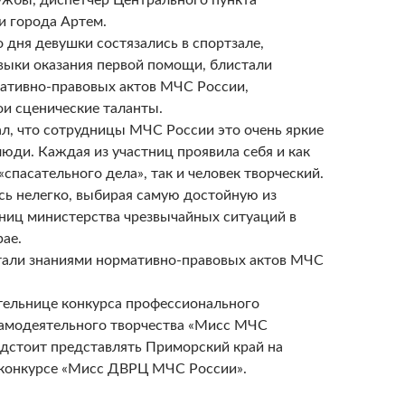
ужбы, диспетчер Центрального пункта
и города Артем.
о дня девушки состязались в спортзале,
выки оказания первой помощи, блистали
ативно-правовых актов МЧС России,
ои сценические таланты.
ал, что сотрудницы МЧС России это очень яркие
юди. Каждая из участниц проявила себя и как
спасательного дела», так и человек творческий.
 нелегко, выбирая самую достойную из
ниц министерства чрезвычайных ситуаций в
ае.
али знаниями нормативно-правовых актов МЧС
тельнице конкурса профессионального
самодеятельного творчества «Мисс МЧС
дстоит представлять Приморский край на
конкурсе «Мисс ДВРЦ МЧС России».