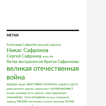
МЕТКИ
Александр Сафронов
Дмитрий Сафронов
Никас Сафронов
Сергей Сафронов
бег
азиза
братья Сафроновы
битва экстрасенсов
великая отечественная
война
выставка
вердиш
видео
госизмена
дети
граффити
иллюзионист
джигарханян
журналист
диагноз
казаки
коммерсантъ
кремль
лера кудрявцева
лишний вес
лука затравкин
ожирение
музыка
песков
путин
певица
поэзия
поклонники
проклова