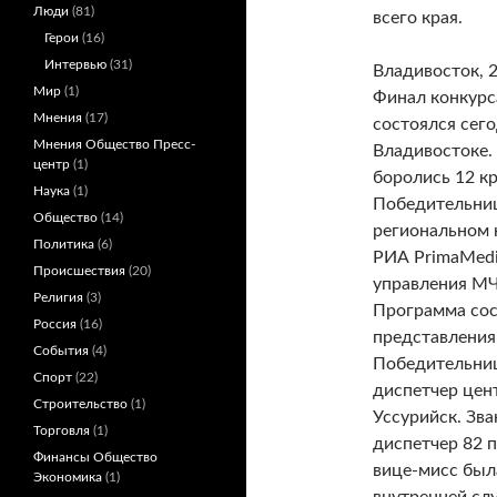
Люди
(81)
всего края.
Герои
(16)
Интервью
(31)
Владивосток, 2
Мир
(1)
Финал конкур
Мнения
(17)
состоялся сего
Мнения Общество Пресс-
Владивостоке.
центр
(1)
боролись 12 кр
Наука
(1)
Победительниц
Общество
(14)
региональном 
Политика
(6)
РИА PrimaMedi
Происшествия
(20)
управления МЧ
Религия
(3)
Программа сос
Россия
(16)
представления
События
(4)
Победительниц
Спорт
(22)
диспетчер цен
Строительство
(1)
Уссурийск. Зва
Торговля
(1)
диспетчер 82 
Финансы Общество
вице-мисс был
Экономика
(1)